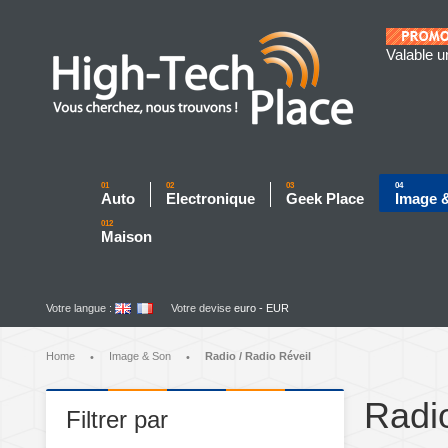
Valable u
01
02
03
04
Auto
Electronique
Geek Place
Image 
012
Maison
Votre langue :
Votre devise
euro - EUR
Home
Image & Son
Radio / Radio Réveil
•
•
Radio
Filtrer par