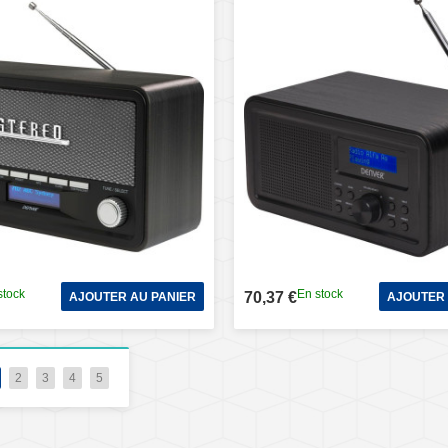
stock
En stock
70,37 €
AJOUTER AU PANIER
AJOUTER 
2
3
4
5