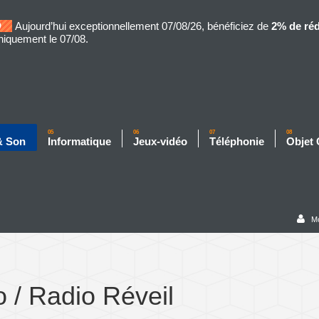
Aujourd’hui exceptionnellement 07/08/26, bénéficiez de
2% de ré
niquement le 07/08.
05
06
07
08
& Son
Informatique
Jeux-vidéo
Téléphonie
Objet
M
 / Radio Réveil