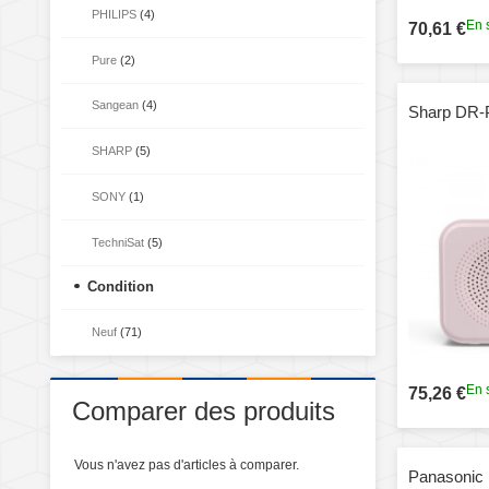
PHILIPS
(4)
En 
70,61 €
Pure
(2)
Sangean
(4)
Sharp DR-
SHARP
(5)
SONY
(1)
TechniSat
(5)
Condition
Neuf
(71)
En 
75,26 €
Comparer des produits
Vous n'avez pas d'articles à comparer.
Panasonic