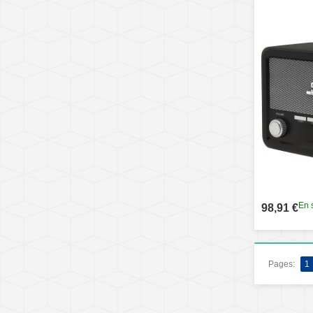
En 
98,91 €
Pages:
1