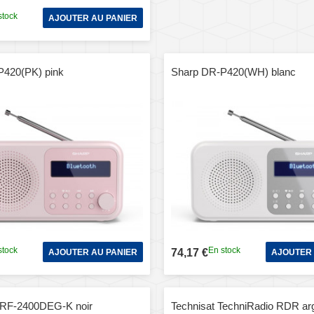
stock
AJOUTER AU PANIER
P420(PK) pink
Sharp DR-P420(WH) blanc
stock
En stock
74,17 €
AJOUTER AU PANIER
AJOUTER 
 RF-2400DEG-K noir
Technisat TechniRadio RDR ar