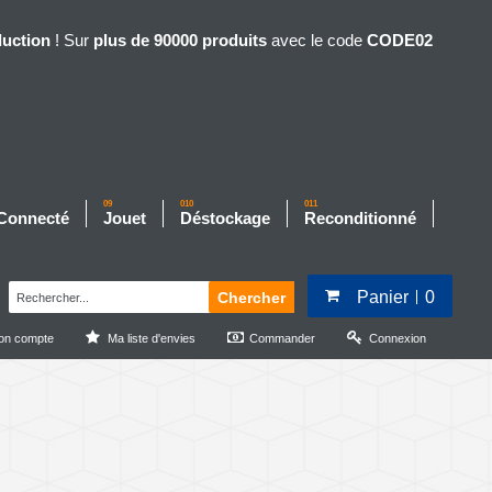
duction
! Sur
plus de 90000 produits
avec le code
CODE02
09
010
011
 Connecté
Jouet
Déstockage
Reconditionné
Panier
0
Chercher
on compte
Ma liste d'envies
Commander
Connexion