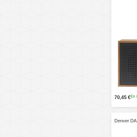
En 
70,45 €
Denver DAB