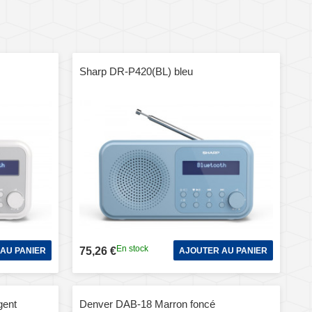
Sharp DR-P420(BL) bleu
En stock
75,26 €
AU PANIER
AJOUTER AU PANIER
gent
Denver DAB-18 Marron foncé