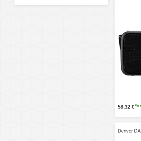
En 
58,32 €
Denver DAB