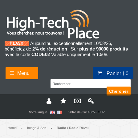
Aujourd’hui exceptionnellement 10/08/26,
bénéficiez de
2% de réduction
! Sur
plus de 90000 produits
avec le code
CODE02
Valable uniquement le 10/08.
Menu
Panier
0
Chercher
Votre langue :
Votre devise
euro - EUR
Home
Image & Son
Radio / Radio Réveil
•
•