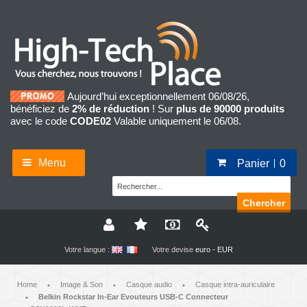
Aujourd’hui exceptionnellement 06/08/26,
bénéficiez de
2% de réduction
! Sur
plus de 90000 produits
avec le code
CODE02
Valable uniquement le 06/08.
Menu
Panier
0
Chercher
Votre langue :
Votre devise
euro - EUR
Home
Image & Son
Casque audio
Casque intra-auriculaire
•
•
•
Belkin Rockstar In-Ear Evouteurs USB-C Connecteur
•