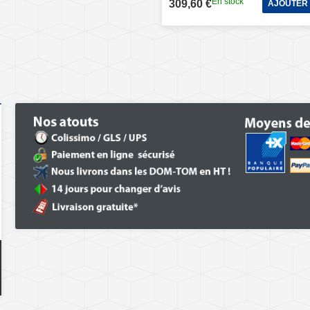
En stock
309,60 €
AJOUTER 