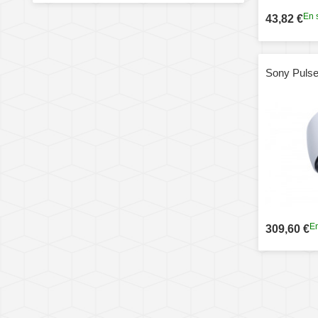
En 
43,82 €
Sony Pulse
En
309,60 €