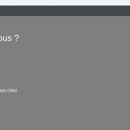
ous ?
ays chez