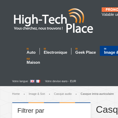
Valable u
01
02
03
04
Auto
Electronique
Geek Place
Image 
012
Maison
Votre langue :
Votre devise
euro - EUR
Home
Image & Son
Casque audio
Casque intra-auriculaire
•
•
•
Casqu
Filtrer par