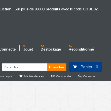
duction
! Sur
plus de 90000 produits
avec le code
CODE02
09
010
011
 Connecté
Jouet
Déstockage
Reconditionné
Panier
0
Chercher
on compte
Ma liste d'envies
Commander
Connexion