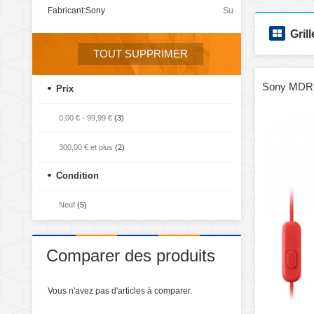
Fabricant:
Sony
Supprimer
cet
Grill
élément
TOUT SUPPRIMER
Sony MDR
Prix
0,00 €
-
99,99 €
(3)
300,00 €
et plus
(2)
Condition
Neuf
(5)
Comparer des produits
Vous n'avez pas d'articles à comparer.