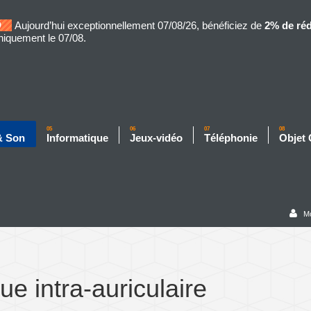
Aujourd’hui exceptionnellement 07/08/26, bénéficiez de
2% de ré
niquement le 07/08.
05
06
07
08
& Son
Informatique
Jeux-vidéo
Téléphonie
Objet
M
e intra-auriculaire