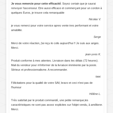
Je vous remercie pour cette efficacité
. Soyez certain que je saurai
renvoyer l’ascenseur. Etre aussi efficace et commerçant pour un cordon à
quelques Euros, je trouve cela remarquable
Nicolas V.
je vous remerci pour votre service apres vente tres performant et votre
amabilite.
Serge
Merci de votre réaction, j'ai reçu le colis aujourd'hui !! Je suis aux anges.
Merci.
jean-yves K.
Produit conforme à mes attentes. Livraison dans les délais (72 heures).
Mail du vendeur pour m'informer de la livraison imminente par la poste.
Sérieux et professionnalisme. A recommander.
taac
Félicitations pour la qualité de votre SAV, bravo et ceci n'est pas de
l'humour
Hélène L.
Très satisfait par le produit commandé, une petite remarque,les
caractéristiques ne sont pas assez explicites sur l'objet vendu, à améliorer.
Merci.