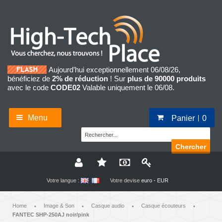
Aujourd’hui exceptionnellement 06/08/26,
bénéficiez de
2% de réduction
! Sur
plus de 90000 produits
avec le code
CODE02
Valable uniquement le 06/08.
Menu
Panier
0
Chercher
Votre langue :
Votre devise
euro - EUR
Home
Image & Son
Casque audio
Casque écouteurs
•
•
•
•
FANTEC SHP-250AJ noir/pink