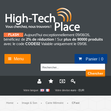
Aujourd’hui exceptionnellement 09/08/26,
bénéficiez de
2% de réduction
! Sur
plus de 90000 produits
avec le code
CODE02
Valable uniquement le 09/08.
Menu
Panier
0
Chercher
Votre langue :
Votre devise
euro - EUR
Home
Image & Son
Carte Mémoire
CFast
•
•
•