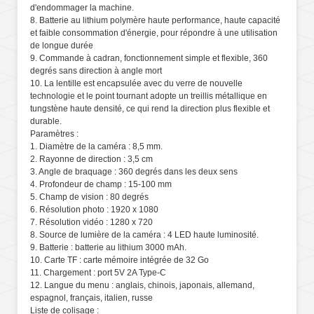
d'endommager la machine.
8. Batterie au lithium polymère haute performance, haute capacité
et faible consommation d'énergie, pour répondre à une utilisation
de longue durée
9. Commande à cadran, fonctionnement simple et flexible, 360
degrés sans direction à angle mort
10. La lentille est encapsulée avec du verre de nouvelle
technologie et le point tournant adopte un treillis métallique en
tungstène haute densité, ce qui rend la direction plus flexible et
durable.
Paramètres :
1. Diamètre de la caméra : 8,5 mm.
2. Rayonne de direction : 3,5 cm
3. Angle de braquage : 360 degrés dans les deux sens
4. Profondeur de champ : 15-100 mm
5. Champ de vision : 80 degrés
6. Résolution photo : 1920 x 1080
7. Résolution vidéo : 1280 x 720
8. Source de lumière de la caméra : 4 LED haute luminosité.
9. Batterie : batterie au lithium 3000 mAh.
10. Carte TF : carte mémoire intégrée de 32 Go
11. Chargement : port 5V 2A Type-C
12. Langue du menu : anglais, chinois, japonais, allemand,
espagnol, français, italien, russe
Liste de colisage :