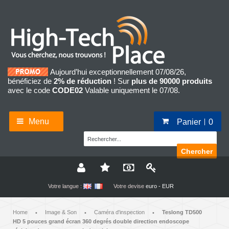
Aujourd’hui exceptionnellement 07/08/26,
bénéficiez de
2% de réduction
! Sur
plus de 90000 produits
avec le code
CODE02
Valable uniquement le 07/08.
Menu
Panier
0
Chercher
Votre langue :
Votre devise
euro - EUR
Home
Image & Son
Caméra d'inspection
Teslong TD500
•
•
•
HD 5 pouces grand écran 360 degrés double direction endoscope