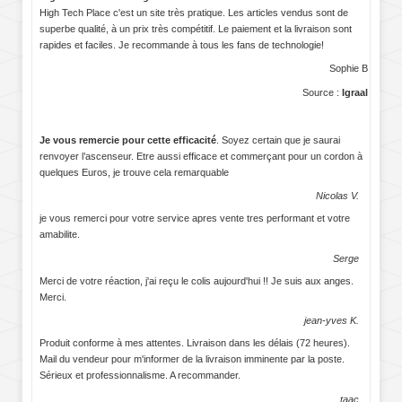
High Tech Place c'est un site très pratique. Les articles vendus sont de
superbe qualité, à un prix très compétitif. Le paiement et la livraison sont
rapides et faciles. Je recommande à tous les fans de technologie!
Sophie B
Source :
Igraal
Je vous remercie pour cette efficacité
. Soyez certain que je saurai
renvoyer l’ascenseur. Etre aussi efficace et commerçant pour un cordon à
quelques Euros, je trouve cela remarquable
Nicolas V.
je vous remerci pour votre service apres vente tres performant et votre
amabilite.
Serge
Merci de votre réaction, j'ai reçu le colis aujourd'hui !! Je suis aux anges.
Merci.
jean-yves K.
Produit conforme à mes attentes. Livraison dans les délais (72 heures).
Mail du vendeur pour m'informer de la livraison imminente par la poste.
Sérieux et professionnalisme. A recommander.
taac