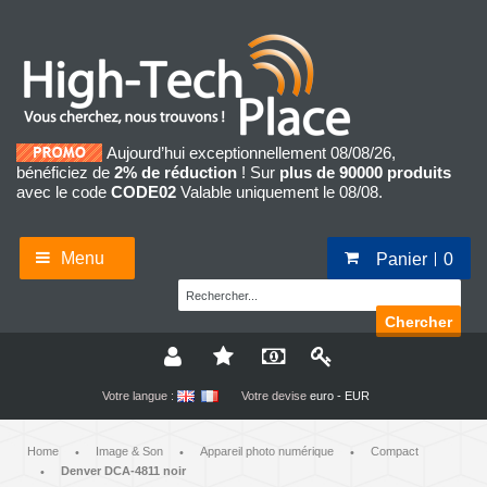
Aujourd’hui exceptionnellement 08/08/26,
bénéficiez de
2% de réduction
! Sur
plus de 90000 produits
avec le code
CODE02
Valable uniquement le 08/08.
Menu
Panier
0
Chercher
Votre langue :
Votre devise
euro - EUR
Home
Image & Son
Appareil photo numérique
Compact
•
•
•
Denver DCA-4811 noir
•