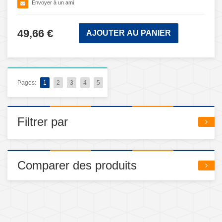
Envoyer à un ami
49,66 €
AJOUTER AU PANIER
Pages:
1
2
3
4
5
Filtrer par
Comparer des produits