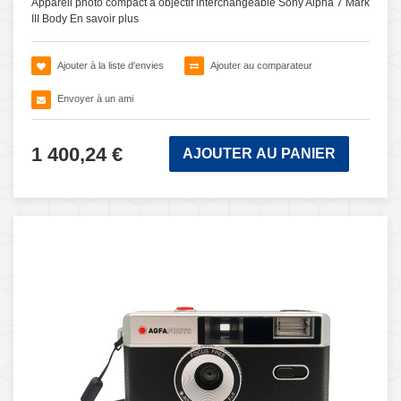
Appareil photo compact a objectif interchangeable Sony Alpha 7 Mark
III Body
En savoir plus
Ajouter à la liste d'envies
Ajouter au comparateur
Envoyer à un ami
1 400,24 €
AJOUTER AU PANIER