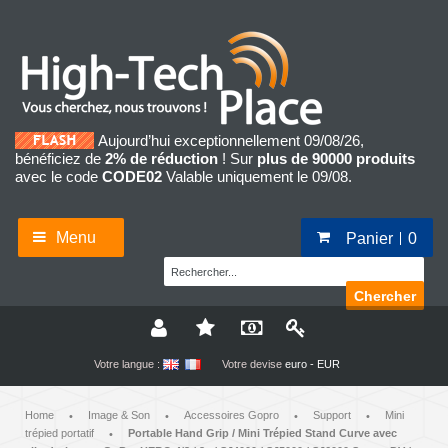
Aujourd’hui exceptionnellement 09/08/26,
bénéficiez de
2% de réduction
! Sur
plus de 90000 produits
avec le code
CODE02
Valable uniquement le 09/08.
Menu
Panier
0
Chercher
Votre langue :
Votre devise
euro - EUR
Home
Image & Son
Accessoires Gopro
Support
Mini
•
•
•
•
trépied portatif
Portable Hand Grip / Mini Trépied Stand Curve avec
•