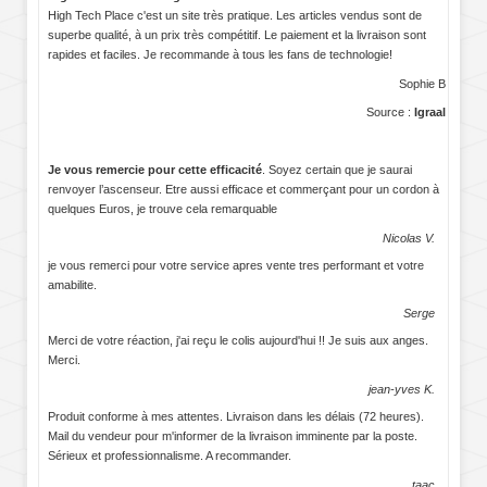
High Tech Place c'est un site très pratique. Les articles vendus sont de
superbe qualité, à un prix très compétitif. Le paiement et la livraison sont
rapides et faciles. Je recommande à tous les fans de technologie!
Sophie B
Source :
Igraal
Je vous remercie pour cette efficacité
. Soyez certain que je saurai
renvoyer l’ascenseur. Etre aussi efficace et commerçant pour un cordon à
quelques Euros, je trouve cela remarquable
Nicolas V.
je vous remerci pour votre service apres vente tres performant et votre
amabilite.
Serge
Merci de votre réaction, j'ai reçu le colis aujourd'hui !! Je suis aux anges.
Merci.
jean-yves K.
Produit conforme à mes attentes. Livraison dans les délais (72 heures).
Mail du vendeur pour m'informer de la livraison imminente par la poste.
Sérieux et professionnalisme. A recommander.
taac