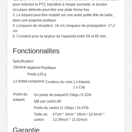
pour relâcher le PTZ, transféré à l'angle souhaité, le bouton
circulaire détendu peut être une plate-forme fixe
3. Le trépied peut être installé sur une autre petite tête de balle,
dans une poignée pratique.
4. Longueur de réception: 16 cm, longueur de propagation: 17,2
cm
5. Convient pour la largeur de l'appareil entre 56 et 85 mm.
Fonctionnalites
Spécification:
Général
Matériel
Plastique
Poids
120 g
Le forfait comprend
Contenu du colis
1 x trépied
1 x Clip
Poids du
Un poids de paquet
0.15kgs / 0.32lb
paquet
Qté par carton
80
Poids du carton
11.10kgs / 24.47lb
Taille du
47cm * 34cm * 28cm / 18.5inch *
carton
13.39inch * 11.02inch
Garantie