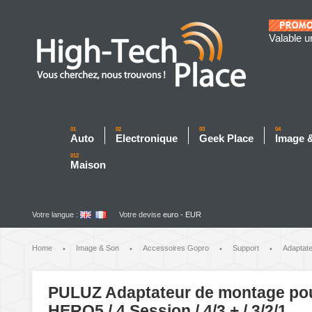
Valable u
01
02
03
04
Auto
Electronique
Geek Place
Image 
012
Maison
Votre langue :
Votre devise
euro - EUR
Home
Image & Son
Accessoires Gopro
Support
Adaptat
•
•
•
•
PULUZ Adaptateur de montage pour
HERO5 / 4 Session / 4/3 + / 3/2/1