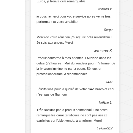
Euros, je trouve cela remarquable
Nicolas V.
je vous remerci pour votre service apres vente tres
performant et votre amabilite.
Serge
Merci de votre réaction, j'ai reçu le colis aujourd'hui !!
Je suis aux anges. Merci.
jean-yves K.
Produit conforme à mes attentes. Livraison dans les
délais (72 heures). Mail du vendeur pour m'informer de
la livraison imminente par la poste. Sérieux et
professionnalisme. A recommander.
taac
Félicitations pour la qualité de votre SAV, bravo et ceci
n'est pas de l'humour
Hélène L.
Très satisfait par le produit commandé, une petite
remarque,les caractéristiques ne sont pas assez
explicites sur l'objet vendu, à améliorer. Merci.
trekker317