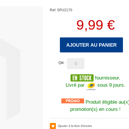
Ref. SPU2170
9,99 €
AJOUTER AU PANIER
Qté :
fournisseur.
Livré par
sous 9 jours.
Produit éligible au(x
promotion(s) en cours !
Ajouter à la liste d'envies