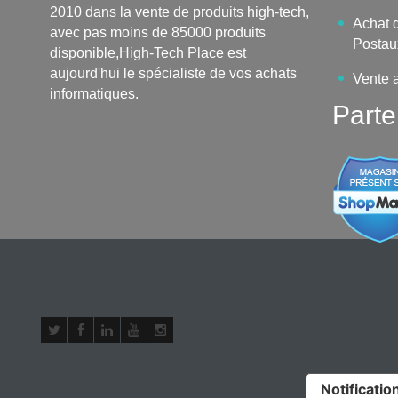
2010 dans la vente de produits high-tech,
Achat d
avec pas moins de 85000 produits
Postau
disponible,High-Tech Place est
aujourd'hui le spécialiste de vos achats
Vente 
informatiques.
Parte
Notification