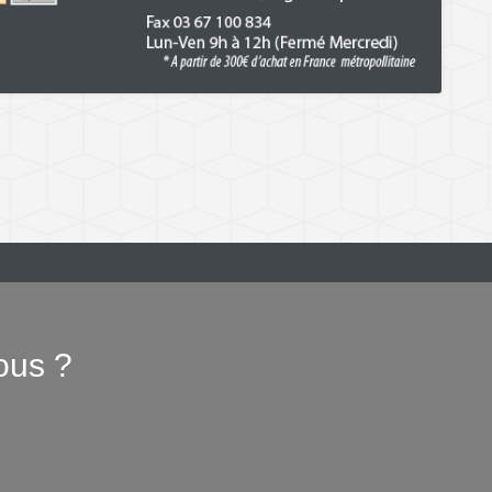
ous ?