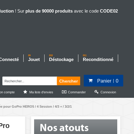
duction
! Sur
plus de 90000 produits
avec le code
CODE02
09
010
011
 Connecté
Jouet
Déstockage
Reconditionné
Panier
0
Chercher
on compte
Ma liste d'envies
Commander
Connexion
 pour GoPro HERO5 / 4 Session / 4/3 + / 3/2/1
Pro