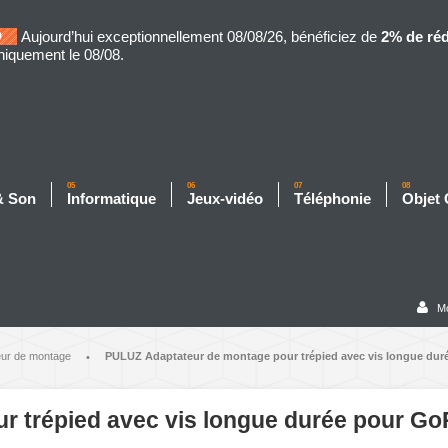
Aujourd’hui exceptionnellement 08/08/26, bénéficiez de
2% de ré
niquement le 08/08.
05
06
07
08
& Son
Informatique
Jeux-vidéo
Téléphonie
Objet
M
eur de montage
PULUZ Adaptateur de montage pour trépied avec vis longue durée
•
 trépied avec vis longue durée pour Go