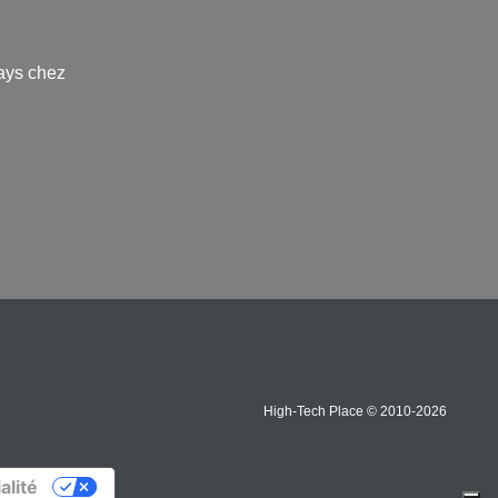
ays chez
High-Tech Place © 2010-2026
alité