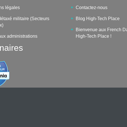
ns légales
Contactez-nous
étaxé militaire (Secteurs
Blog High-Tech Place
x)
Bienvenue aux French D
aux administrations
High-Tech Place !
naires