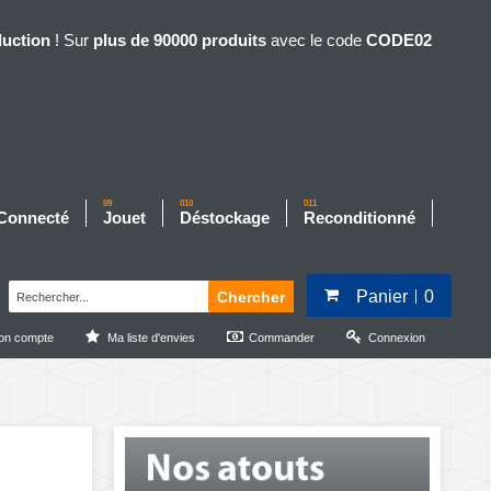
duction
! Sur
plus de 90000 produits
avec le code
CODE02
09
010
011
 Connecté
Jouet
Déstockage
Reconditionné
Panier
0
Chercher
on compte
Ma liste d'envies
Commander
Connexion