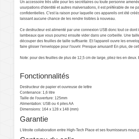
Un accessoire très utile pour les secrétaires ou toute personne amenée 
usurpations d'identité et autres malversations, il est préférable de ne p
confidentielles. C'est la raison pour laquelle ces appareils ont été cr
laissant aucune chance de les rendre lisibles à nouveau.
Ce destructeur est alimenté par une connexion USB donc tout ce dont il 
lambeaux que vous pourrez ensuite vider dans une corbeille. Une taille
découper des feuilles de taille suffisante. Et l'appareil ouvre les envel
faire glisser l'enveloppe pour l'ouvrir. Presque amusant! En plus, de cet
Note: pour des feuilles de plus de 12,5 cm de large, pliez-les en deux
Fonctionnalités
Destructeur de papier et ouvreuse de lettre
Contenance: 1,6 litre
Taille de l'ouverture: 125mm
Alimentation: USB ou 4 piles AA
Dimensions: 164 x 128 x 148 (mm)
Garantie
L'étroite collaboration entre High-Tech Place et ses fournisseurs nou