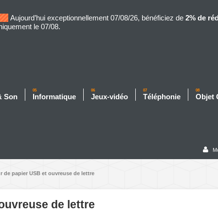
Aujourd’hui exceptionnellement 07/08/26, bénéficiez de
2% de ré
niquement le 07/08.
05
06
07
08
& Son
Informatique
Jeux-vidéo
Téléphonie
Objet
M
r de papier USB et ouvreuse de lettre
ouvreuse de lettre