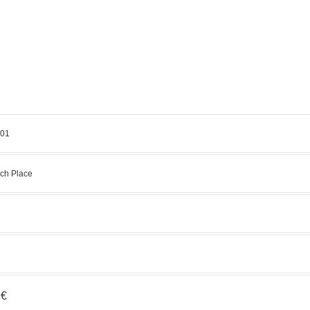
01
ch Place
 €