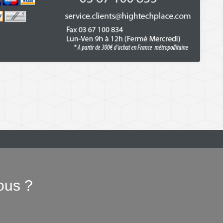
ous ?