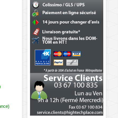
)
ance)