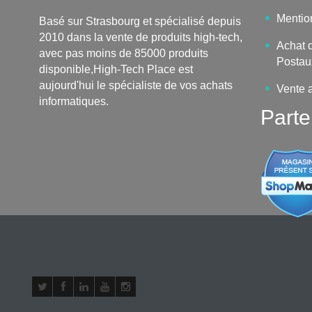
Mentio
Basé sur Strasbourg et spécialisé depuis
2010 dans la vente de produits high-tech,
Achat d
avec pas moins de 85000 produits
Postau
disponible,High-Tech Place est
aujourd'hui le spécialiste de vos achats
Vente 
informatiques.
Parte