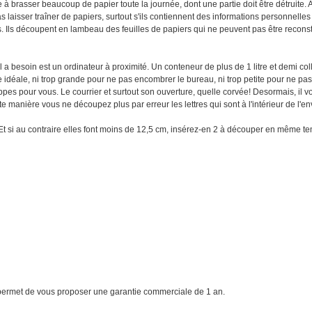
à brasser beaucoup de papier toute la journée, dont une partie doit être détruite. 
as laisser traîner de papiers, surtout s'ils contiennent des informations personnelles
éés. Ils découpent en lambeau des feuilles de papiers qui ne peuvent pas être recons
a besoin est un ordinateur à proximité. Un conteneur de plus de 1 litre et demi col
 idéale, ni trop grande pour ne pas encombrer le bureau, ni trop petite pour ne pa
oppes pour vous. Le courrier et surtout son ouverture, quelle corvée! Desormais, il vo
te manière vous ne découpez plus par erreur les lettres qui sont à l'intérieur de l'e
. Et si au contraire elles font moins de 12,5 cm, insérez-en 2 à découper en même t
s permet de vous proposer une garantie commerciale de 1 an.