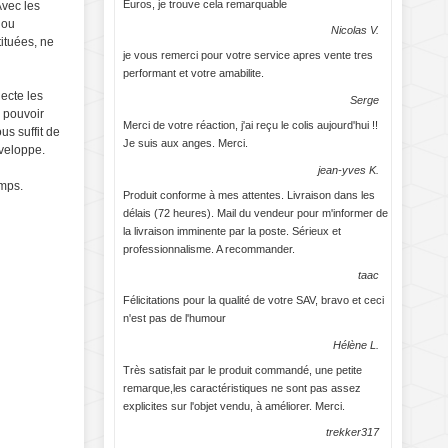
Euros, je trouve cela remarquable
Avec les
 ou
Nicolas V.
tituées, ne
je vous remerci pour votre service apres vente tres
performant et votre amabilite.
lecte les
Serge
s pouvoir
Merci de votre réaction, j'ai reçu le colis aujourd'hui !!
us suffit de
Je suis aux anges. Merci.
nveloppe.
jean-yves K.
emps.
Produit conforme à mes attentes. Livraison dans les
délais (72 heures). Mail du vendeur pour m'informer de
la livraison imminente par la poste. Sérieux et
professionnalisme. A recommander.
taac
Félicitations pour la qualité de votre SAV, bravo et ceci
n'est pas de l'humour
Hélène L.
Très satisfait par le produit commandé, une petite
remarque,les caractéristiques ne sont pas assez
explicites sur l'objet vendu, à améliorer. Merci.
trekker317