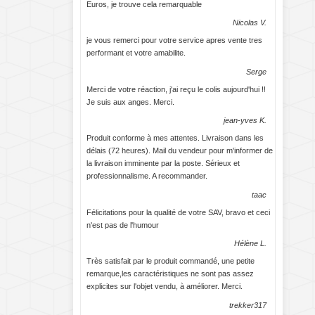
Euros, je trouve cela remarquable
Nicolas V.
je vous remerci pour votre service apres vente tres
performant et votre amabilite.
Serge
Merci de votre réaction, j'ai reçu le colis aujourd'hui !!
Je suis aux anges. Merci.
jean-yves K.
Produit conforme à mes attentes. Livraison dans les
délais (72 heures). Mail du vendeur pour m'informer de
la livraison imminente par la poste. Sérieux et
professionnalisme. A recommander.
taac
Félicitations pour la qualité de votre SAV, bravo et ceci
n'est pas de l'humour
Hélène L.
Très satisfait par le produit commandé, une petite
remarque,les caractéristiques ne sont pas assez
explicites sur l'objet vendu, à améliorer. Merci.
trekker317