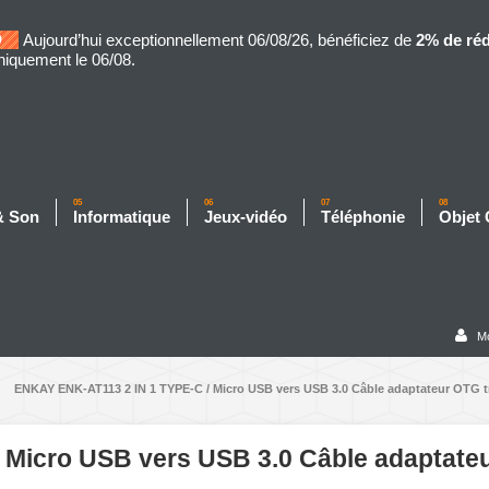
Aujourd’hui exceptionnellement 06/08/26, bénéficiez de
2% de ré
niquement le 06/08.
05
06
07
08
& Son
Informatique
Jeux-vidéo
Téléphonie
Objet
M
ENKAY ENK-AT113 2 IN 1 TYPE-C / Micro USB vers USB 3.0 Câble adaptateur OTG tr
Micro USB vers USB 3.0 Câble adaptate