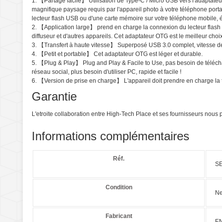
1. 【Partage facile】 Utilisation de Type-C / Micro USB vers l'adaptate
magnifique paysage requis par l'appareil photo à votre téléphone portab
lecteur flash USB ou d'une carte mémoire sur votre téléphone mobile, 
2. 【Application large】 prend en charge la connexion du lecteur flash US
diffuseur et d'autres appareils. Cet adaptateur OTG est le meilleur choi
3. 【Transfert à haute vitesse】 Superposé USB 3.0 complet, vitesse de 
4. 【Petit et portable】 Cet adaptateur OTG est léger et durable.
5. 【Plug & Play】 Plug and Play & Facile to Use, pas besoin de téléchar
réseau social, plus besoin d'utiliser PC, rapide et facile !
6. 【Version de prise en charge】 L'appareil doit prendre en charge la f
Garantie
L'etroite collaboration entre High-Tech Place et ses fournisseurs nou
Informations complémentaires
Réf.
S
Condition
Ne
Fabricant
E