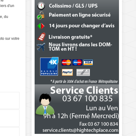
 le
iers d'un
ie, du
to sur votre