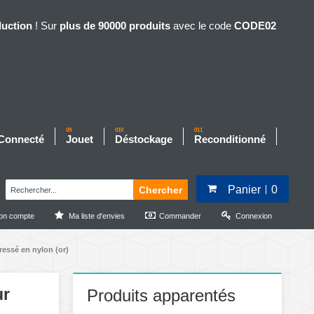
duction
! Sur
plus de 90000 produits
avec le code
CODE02
09
010
011
 Connecté
Jouet
Déstockage
Reconditionné
Panier
0
Chercher
on compte
Ma liste d'envies
Commander
Connexion
essé en nylon (or)
ur
Produits apparentés