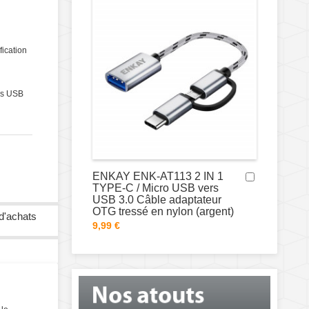
fication
rs USB
ENKAY ENK-AT113 2 IN 1
TYPE-C / Micro USB vers
USB 3.0 Câble adaptateur
OTG tressé en nylon (argent)
 d'achats
9,99 €