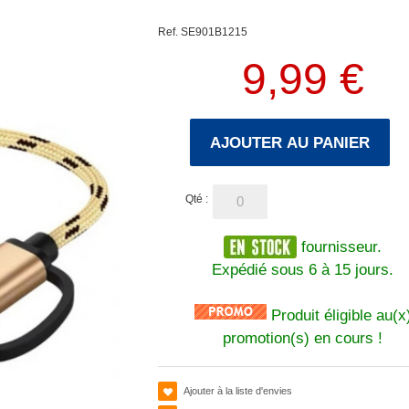
Ref. SE901B1215
9,99 €
AJOUTER AU PANIER
Qté :
fournisseur.
Expédié sous 6 à 15 jours.
Produit éligible au(x
promotion(s) en cours !
Ajouter à la liste d'envies