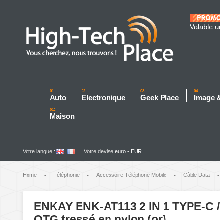
Valable u
01
02
03
04
Auto
Electronique
Geek Place
Image 
012
Maison
Votre langue :
Votre devise
euro - EUR
Home
Téléphonie
Accessoire Téléphone Mobile
Câble Data
•
•
•
•
ENKAY ENK-AT113 2 IN 1 TYPE-C / 
OTG tressé en nylon (or)