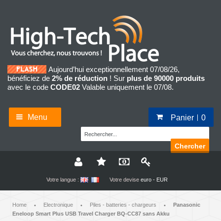
Aujourd’hui exceptionnellement 07/08/26,
bénéficiez de
2% de réduction
! Sur
plus de 90000 produits
avec le code
CODE02
Valable uniquement le 07/08.
Menu
Panier
0
Chercher
Votre langue :
Votre devise
euro - EUR
Home
Electronique
Piles - batteries - chargeurs
Panasonic
•
•
•
Eneloop Smart Plus USB Travel Charger BQ-CC87 sans Akku