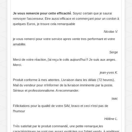
Je vous remercie pour cette efficacité
. Soyez certain que je saurai
renvoyer l’ascenseur. Etre aussi efficace et commerçant pour un cordon à
quelques Euros, je trouve cela remarquable
Nicolas V.
je vous remerci pour votre service apres vente tres performant et votre
amabilite.
Serge
Merci de votre réaction, j'ai reçu le colis aujourd'hui !! Je suis aux anges.
Merci.
jean-yves K.
Produit conforme à mes attentes. Livraison dans les délais (72 heures).
Mail du vendeur pour m'informer de la livraison imminente par la poste.
Sérieux et professionnalisme. A recommander.
taac
Félicitations pour la qualité de votre SAV, bravo et ceci n'est pas de
l'humour
Hélène L.
Très satisfait par le produit commandé, une petite remarque,les
caractéristiques ne sont pas assez explicites sur l'objet vendu, à améliorer.