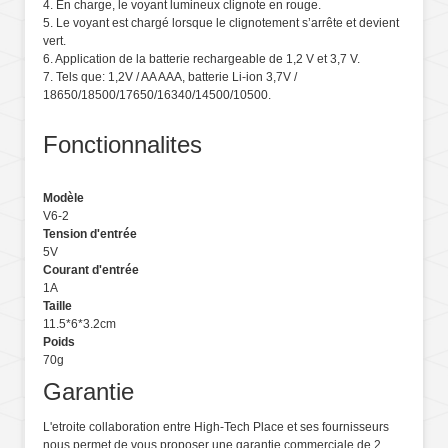
4. En charge, le voyant lumineux clignote en rouge.
5. Le voyant est chargé lorsque le clignotement s’arrête et devient
vert.
6. Application de la batterie rechargeable de 1,2 V et 3,7 V.
7. Tels que: 1,2V / AA AAA, batterie Li-ion 3,7V /
18650/18500/17650/16340/14500/10500.
Fonctionnalites
Modèle
V6-2
Tension d'entrée
5V
Courant d'entrée
1A
Taille
11.5*6*3.2cm
Poids
70g
Garantie
L'etroite collaboration entre High-Tech Place et ses fournisseurs
nous permet de vous proposer une garantie commerciale de 2