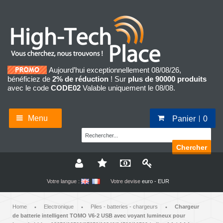
Aujourd’hui exceptionnellement 08/08/26,
bénéficiez de
2% de réduction
! Sur
plus de 90000 produits
avec le code
CODE02
Valable uniquement le 08/08.
Menu
Panier
0
Chercher
Votre langue :
Votre devise
euro - EUR
Home
Electronique
Piles - batteries - chargeurs
Chargeur
•
•
•
de batterie intelligent TOMO V6-2 USB avec voyant lumineux pour