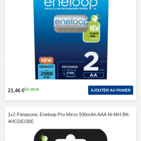
En stock
21,46 €
AJOUTER AU PANIER
1x2 Panasonic Eneloop Pro Micro 930mAh AAA Ni-MH BK-
4HCDE/2BE