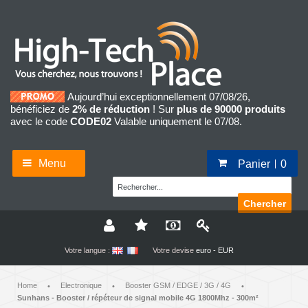
Aujourd’hui exceptionnellement 07/08/26,
bénéficiez de
2% de réduction
! Sur
plus de 90000 produits
avec le code
CODE02
Valable uniquement le 07/08.
Menu
Panier
0
Chercher
Votre langue :
Votre devise
euro - EUR
Home
Electronique
Booster GSM / EDGE / 3G / 4G
•
•
•
Sunhans - Booster / répéteur de signal mobile 4G 1800Mhz - 300m²