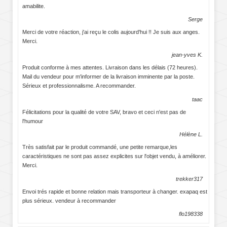
amabilite.
Serge
Merci de votre réaction, j'ai reçu le colis aujourd'hui !! Je suis aux anges.
Merci.
jean-yves K.
Produit conforme à mes attentes. Livraison dans les délais (72 heures).
Mail du vendeur pour m'informer de la livraison imminente par la poste.
Sérieux et professionnalisme. A recommander.
taac
Félicitations pour la qualité de votre SAV, bravo et ceci n'est pas de
l'humour
Hélène L.
Très satisfait par le produit commandé, une petite remarque,les
caractéristiques ne sont pas assez explicites sur l'objet vendu, à améliorer.
Merci.
trekker317
Envoi trés rapide et bonne relation mais transporteur à changer. exapaq est
plus sérieux. vendeur à recommander
flo198338