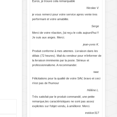
Euros, je trouve cela remarquable
Nicolas V.
je vous remerci pour votre service apres vente tres
performant et votre amabilite.
Serge
Merci de votre réaction, j'ai reçu le colis aujourd'hui !!
Je suis aux anges. Merci.
jean-yves K.
Produit conforme à mes attentes. Livraison dans les
délais (72 heures). Mail du vendeur pour m'informer de
la livraison imminente par la poste. Sérieux et
professionnalisme. A recommander.
taac
Félicitations pour la qualité de votre SAV, bravo et ceci
n'est pas de l'humour
Hélène L.
Très satisfait par le produit commandé, une petite
remarque,les caractéristiques ne sont pas assez
explicites sur l'objet vendu, à améliorer. Merci.
trekker317