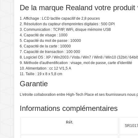
De la marque Realand votre produit v
1. Affichage : LCD tactile capacitif de 2,8 pouces
2. Résolution du capteur d'empreintes digitales : 500 DPI
3. Communication : TCP/IP, WiFi, disque mémoire USB
4. Capacité de visage : 1000
5. Capacité du mot de passe : 10000
6. Capacité de la carte : 10000
7. Capacité de transaction : 100 000
8. Logiciel OS : XP / Win2003 / Vista / Win7 / Win8 / Win10 (32bit / 64bit
9. Méthode d'authentification : visage, mot de passe, carte d'identité
10. Alimentation : cc 12 V/1,5 A
11. Taille : 19 x 8 x 5,8 cm
Garantie
L'etroite collaboration entre High-Tech Place et ses fournisseurs nou
Informations complémentaires
Réf.
SR101