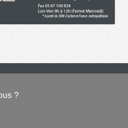
ous ?