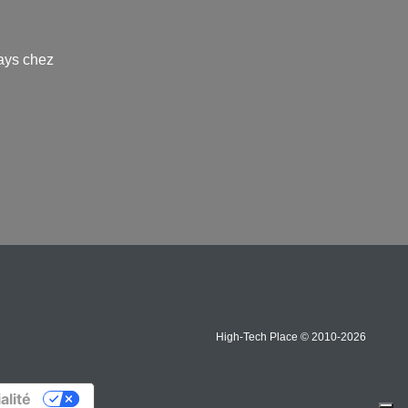
ays chez
High-Tech Place © 2010-2026
alité