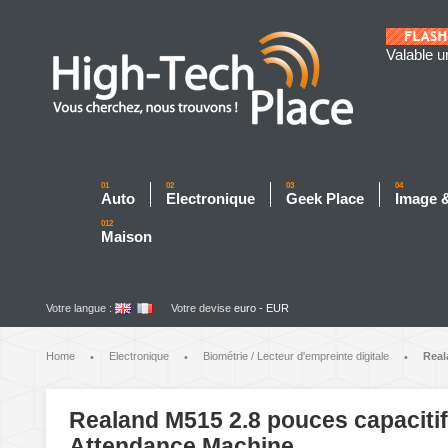
Valable u
01
02
03
04
Auto
Electronique
Geek Place
Image 
012
Maison
Votre langue :
Votre devise
euro - EUR
Home
Electronique
Biométrie / Lecteur d'empreinte digitale
Real
•
•
•
Realand M515 2.8 pouces capacitif
Attendance Machine