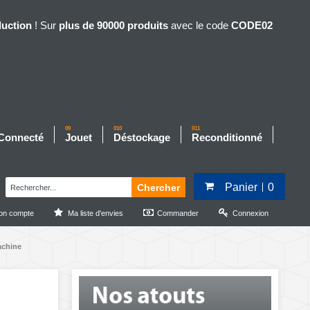
duction
! Sur
plus de 90000 produits
avec le code
CODE02
09
010
011
 Connecté
Jouet
Déstockage
Reconditionné
Panier
0
Chercher
on compte
Ma liste d'envies
Commander
Connexion
achine