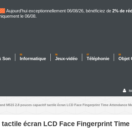
Aujourd’hui exceptionnellement 06/08/26, bénéficiez de
2% de ré
niquement le 06/08.
05
06
07
08
& Son
Informatique
Jeux-vidéo
Téléphonie
Objet
M
and M515 2.8 pouces capacitif tactile écran LCD Face Fingerprint Time Attendance M
 tactile écran LCD Face Fingerprint Time