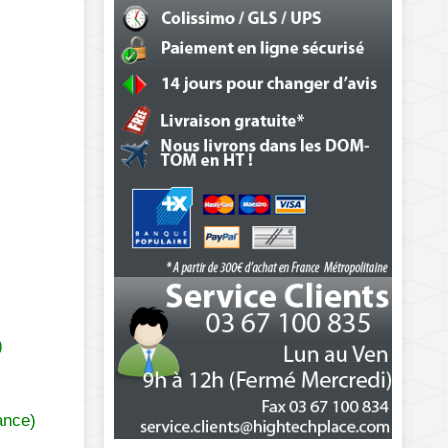
)
ance)