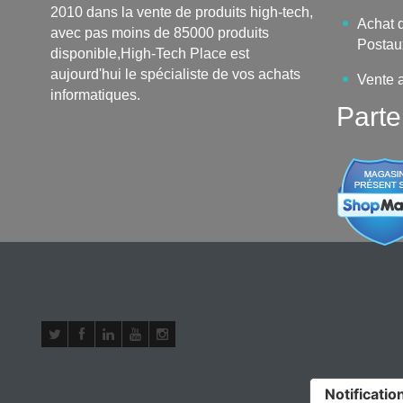
2010 dans la vente de produits high-tech,
Achat d
avec pas moins de 85000 produits
Postau
disponible,High-Tech Place est
aujourd'hui le spécialiste de vos achats
Vente 
informatiques.
Parte
Notification