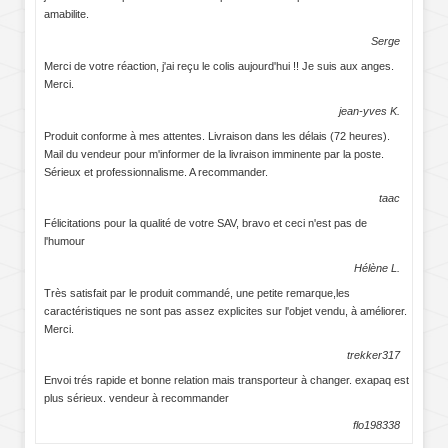
amabilite.
Serge
Merci de votre réaction, j'ai reçu le colis aujourd'hui !! Je suis aux anges.
Merci.
jean-yves K.
Produit conforme à mes attentes. Livraison dans les délais (72 heures).
Mail du vendeur pour m'informer de la livraison imminente par la poste.
Sérieux et professionnalisme. A recommander.
taac
Félicitations pour la qualité de votre SAV, bravo et ceci n'est pas de
l'humour
Hélène L.
Très satisfait par le produit commandé, une petite remarque,les
caractéristiques ne sont pas assez explicites sur l'objet vendu, à améliorer.
Merci.
trekker317
Envoi trés rapide et bonne relation mais transporteur à changer. exapaq est
plus sérieux. vendeur à recommander
flo198338