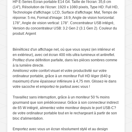
HP E-Series Écran portable E14 G4. Taille de l'écran: 35,6 cm
(14"), Résolution de l'écran: 1920 x 1080 pixels, Type HD: Full HD,
Technologie d'affichage: LCD, Surface d'affichage: Mat, Temps de
réponse: 5 ms, Format d'image: 16:9, Angle de vision horizontal:
178°, Angle de vision vertical: 178°. Concentrateur USB intégré,
Version du concentrateur USB: 3.2 Gen 2 (3.1 Gen 2). Couleur du
produit: Argent
Bénéficiez d'un affichage net, où que vous soyez (en intérieur et
en extérieur), avec cet écran 400 nits ultra-lumineux et antireflet.
Profitez d'une définition parfaite, dans les pièces sombres comme
à la lumière directe.
Améliorez votre confort visuel et votre productivité sur votre
ordinateur portable, grâce à un moniteur Full HD léger (640 g
maximum) d'une épaisseur inférieure à 4,75 mm. Glissez-le dans
votre sacoche et emportez-le partout avec vous !
Travaillez sans interruption, grâce à un moniteur 50 % moins
gourmand que son prédécesseur. Grâce à son connecteur indirect
de 65 W intégré, alimentez votre moniteur depuis le port USB-C?
de votre ordinateur portable tout en le rechargeant à partir de son
bloc d'alimentation.
Emportez avec vous un écran résolument stylé et au design