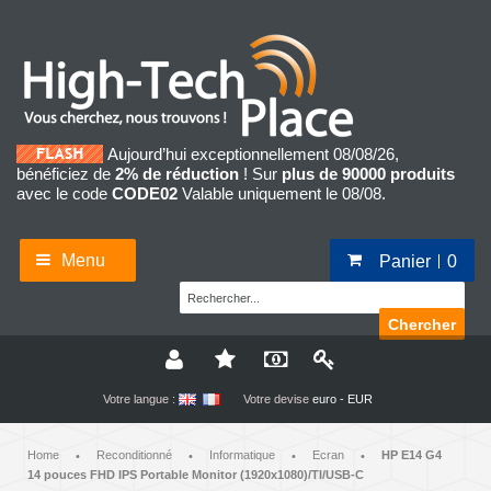
Aujourd’hui exceptionnellement 08/08/26,
bénéficiez de
2% de réduction
! Sur
plus de 90000 produits
avec le code
CODE02
Valable uniquement le 08/08.
Menu
Panier
0
Chercher
Votre langue :
Votre devise
euro - EUR
Home
Reconditionné
Informatique
Ecran
HP E14 G4
•
•
•
•
14 pouces FHD IPS Portable Monitor (1920x1080)/TI/USB-C