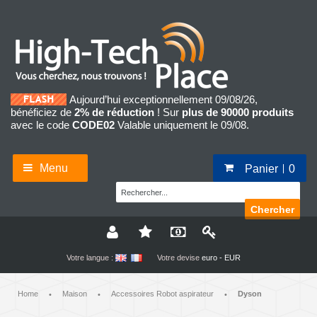
Aujourd’hui exceptionnellement 09/08/26,
bénéficiez de
2% de réduction
! Sur
plus de 90000 produits
avec le code
CODE02
Valable uniquement le 09/08.
Menu
Panier
0
Chercher
Votre langue :
Votre devise
euro - EUR
Home
Maison
Accessoires Robot aspirateur
Dyson
•
•
•