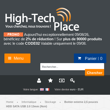
Aujourd’hui exceptionnellement 09/08/26,
bénéficiez de
2% de réduction
! Sur
plus de 90000 produits
avec le code
CODE02
Valable uniquement le 09/08.
Menu
Panier
0
Chercher
Votre langue :
Votre devise
euro - EUR
Home
Informatique
Stockage
Boitier externe 2,5 pouces
•
•
•
HDD SATA USB 2.0 13mm (Noir)