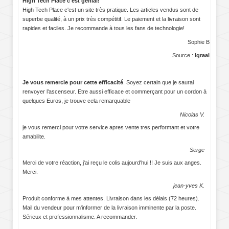
High Tech Place c'est génial!
High Tech Place c'est un site très pratique. Les articles vendus sont de
superbe qualité, à un prix très compétitif. Le paiement et la livraison sont
rapides et faciles. Je recommande à tous les fans de technologie!
Sophie B
Source :
Igraal
Je vous remercie pour cette efficacité
. Soyez certain que je saurai
renvoyer l’ascenseur. Etre aussi efficace et commerçant pour un cordon à
quelques Euros, je trouve cela remarquable
Nicolas V.
je vous remerci pour votre service apres vente tres performant et votre
amabilite.
Serge
Merci de votre réaction, j'ai reçu le colis aujourd'hui !! Je suis aux anges.
Merci.
jean-yves K.
Produit conforme à mes attentes. Livraison dans les délais (72 heures).
Mail du vendeur pour m'informer de la livraison imminente par la poste.
Sérieux et professionnalisme. A recommander.