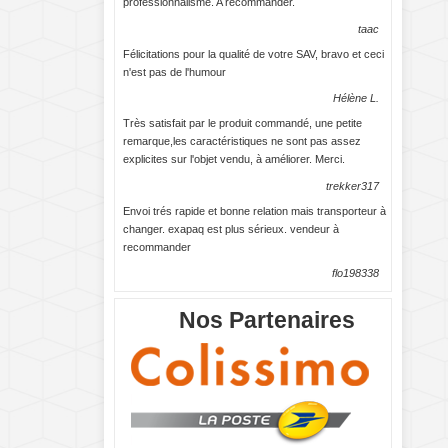
professionnalisme. A recommander.
taac
Félicitations pour la qualité de votre SAV, bravo et ceci
n'est pas de l'humour
Hélène L.
Très satisfait par le produit commandé, une petite
remarque,les caractéristiques ne sont pas assez
explicites sur l'objet vendu, à améliorer. Merci.
trekker317
Envoi trés rapide et bonne relation mais transporteur à
changer. exapaq est plus sérieux. vendeur à
recommander
flo198338
Nos Partenaires