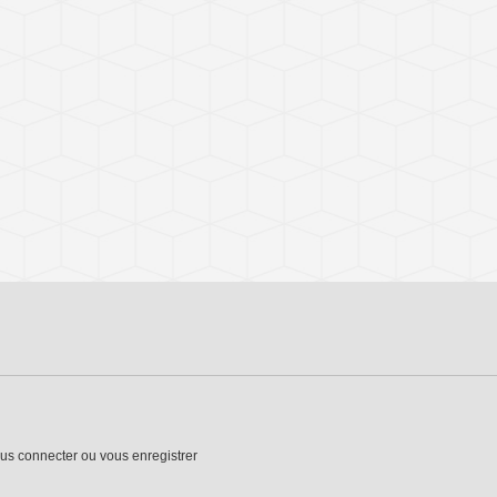
us connecter
ou
vous enregistrer