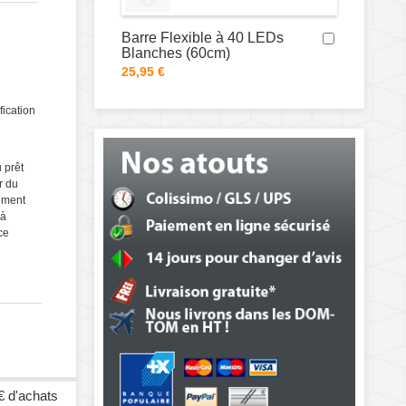
Barre Flexible à 40 LEDs
Blanches (60cm)
25,95 €
fication
 prêt
r du
ement
 à
ce
€ d'achats