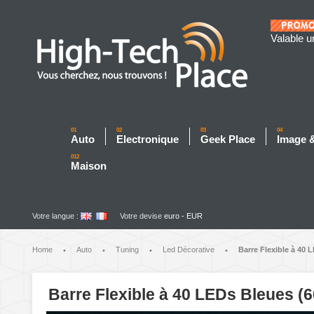
Valable u
01
02
03
04
Auto
Electronique
Geek Place
Image 
012
Maison
Votre langue :
Votre devise
euro - EUR
Home
Auto
Tuning
Led Décorative
Barre Flexible à 40 
•
•
•
•
Barre Flexible à 40 LEDs Bleues (