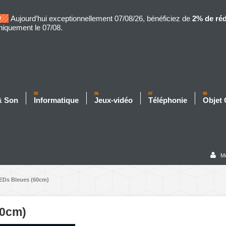
Aujourd’hui exceptionnellement 07/08/26, bénéficiez de
2% de ré
niquement le 07/08.
05
06
07
08
& Son
Informatique
Jeux-vidéo
Téléphonie
Objet
M
LEDs Bleues (60cm)
60cm)