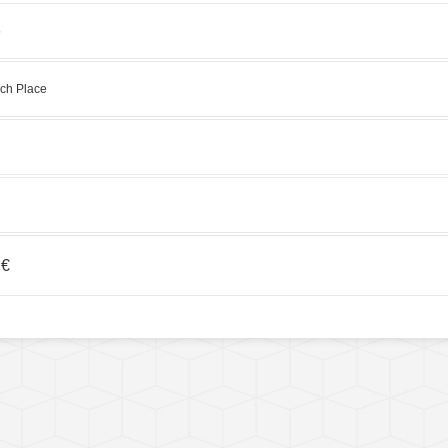
5
ch Place
 €