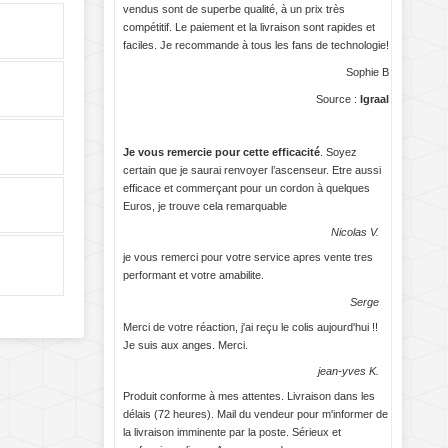
vendus sont de superbe qualité, à un prix très
compétitif. Le paiement et la livraison sont rapides et
faciles. Je recommande à tous les fans de technologie!
Sophie B
Source :
Igraal
Je vous remercie pour cette efficacité
. Soyez
certain que je saurai renvoyer l’ascenseur. Etre aussi
efficace et commerçant pour un cordon à quelques
Euros, je trouve cela remarquable
Nicolas V.
je vous remerci pour votre service apres vente tres
performant et votre amabilite.
Serge
Merci de votre réaction, j'ai reçu le colis aujourd'hui !!
Je suis aux anges. Merci.
jean-yves K.
Produit conforme à mes attentes. Livraison dans les
délais (72 heures). Mail du vendeur pour m'informer de
la livraison imminente par la poste. Sérieux et