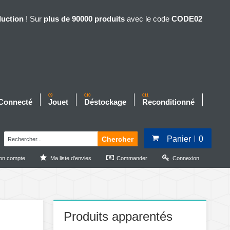
duction
! Sur
plus de 90000 produits
avec le code
CODE02
09
010
011
 Connecté
Jouet
Déstockage
Reconditionné
Panier
0
Chercher
on compte
Ma liste d'envies
Commander
Connexion
Produits apparentés