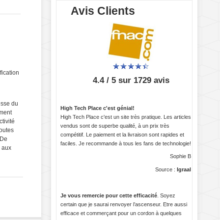
Avis Clients
fication
4.4 / 5 sur 1729 avis
esse du
High Tech Place c'est génial!
ement
High Tech Place c'est un site très pratique. Les articles
tivité
vendus sont de superbe qualité, à un prix très
toutes
compétitif. Le paiement et la livraison sont rapides et
 De
faciles. Je recommande à tous les fans de technologie!
r aux
Sophie B
Source :
Igraal
Je vous remercie pour cette efficacité
. Soyez
certain que je saurai renvoyer l’ascenseur. Etre aussi
efficace et commerçant pour un cordon à quelques