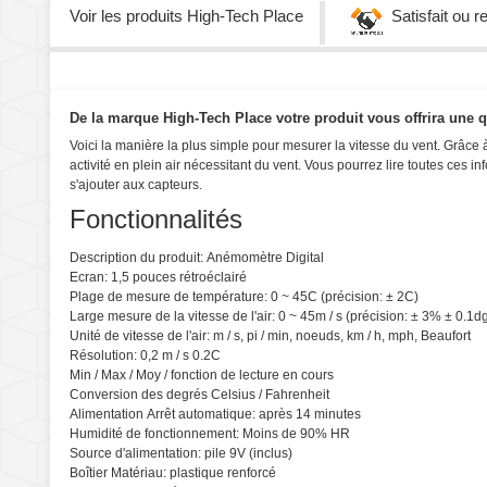
Voir les produits
High-Tech Place
Satisfait ou 
De la marque High-Tech Place votre produit vous offrira une qu
Voici la manière la plus simple pour mesurer la vitesse du vent. Grâce 
activité en plein air nécessitant du vent. Vous pourrez lire toutes ces
s'ajouter aux capteurs.
Fonctionnalités
Description du produit
:
Anémomètre
Digital
Ecran:
1,5 pouces
rétroéclairé
Plage de mesure
de température: 0
~
45C (
précision: ±
2C)
Large
mesure de la vitesse
de l'air
: 0 ~
45m / s
(précision
:
± 3% ±
0.1dg
Unité de
vitesse de l'air
:
m / s
, pi / min
, noeuds
,
km
/ h, mph
, Beaufort
Résolution:
0,2 m / s
0.2C
Min / Max
/ Moy
/
fonction de lecture
en cours
Conversion des
degrés Celsius
/
Fahrenheit
Alimentation
Arrêt automatique
: après
14 minutes
Humidité de fonctionnement:
Moins de 90
% HR
Source d'alimentation:
pile 9V (
inclus)
Boîtier
Matériau:
plastique renforcé