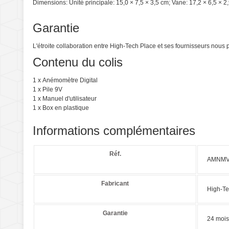
Dimensions:
Unité principale:
15,0
×
7,5 ×
3,5 cm
;
Vane
: 17,2
×
6,5 ×
2
Garantie
L'étroite collaboration entre High-Tech Place et ses fournisseurs nou
Contenu du colis
1 x Anémomètre Digital
1 x Pile 9V
1 x Manuel d'utilisateur
1 x Box en plastique
Informations complémentaires
Réf.
AMNMV
Fabricant
High-Te
Garantie
24 mois