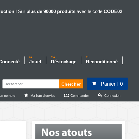
duction
! Sur
plus de 90000 produits
avec le code
CODE02
09
010
011
 Connecté
Jouet
Déstockage
Reconditionné
Panier
0
Chercher
on compte
Ma liste d'envies
Commander
Connexion