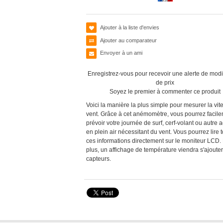
Ajouter à la liste d'envies
Ajouter au comparateur
Envoyer à un ami
Enregistrez-vous pour recevoir une alerte de modi
de prix
Soyez le premier à commenter ce produit
Voici la manière la plus simple pour mesurer la vit
vent. Grâce à cet anémomètre, vous pourrez facil
prévoir votre journée de surf, cerf-volant ou autre ac
en plein air nécessitant du vent. Vous pourrez lire 
ces informations directement sur le moniteur LCD.
plus, un affichage de température viendra s'ajoute
capteurs.