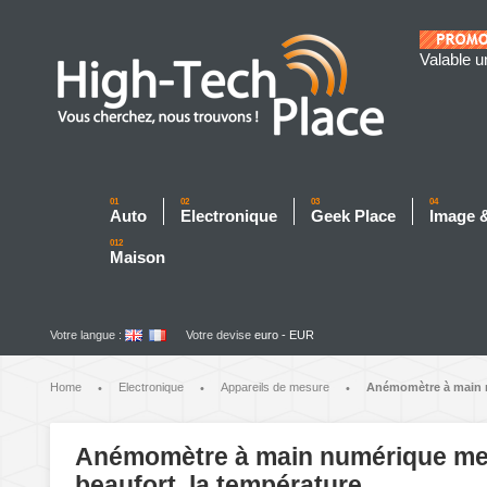
Valable u
01
02
03
04
Auto
Electronique
Geek Place
Image 
012
Maison
Votre langue :
Votre devise
euro - EUR
Home
Electronique
Appareils de mesure
Anémomètre à main nu
•
•
•
Anémomètre à main numérique mesur
beaufort, la température