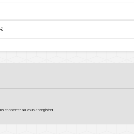
 €
us connecter
ou
vous enregistrer