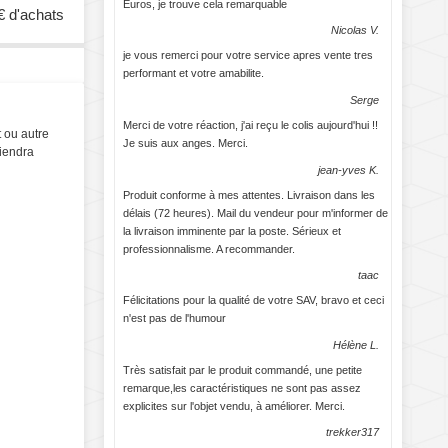
Euros, je trouve cela remarquable
€ d'achats
Nicolas V.
je vous remerci pour votre service apres vente tres
performant et votre amabilite.
Serge
Merci de votre réaction, j'ai reçu le colis aujourd'hui !!
t ou autre
Je suis aux anges. Merci.
viendra
jean-yves K.
Produit conforme à mes attentes. Livraison dans les
délais (72 heures). Mail du vendeur pour m'informer de
la livraison imminente par la poste. Sérieux et
professionnalisme. A recommander.
taac
Félicitations pour la qualité de votre SAV, bravo et ceci
n'est pas de l'humour
Hélène L.
Très satisfait par le produit commandé, une petite
remarque,les caractéristiques ne sont pas assez
explicites sur l'objet vendu, à améliorer. Merci.
trekker317