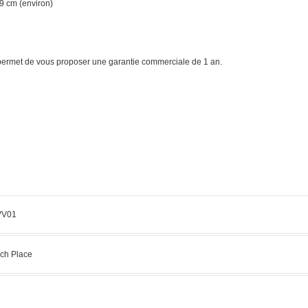
,9 cm
(environ
)
s permet de vous proposer une garantie commerciale de 1 an.
V01
ch Place