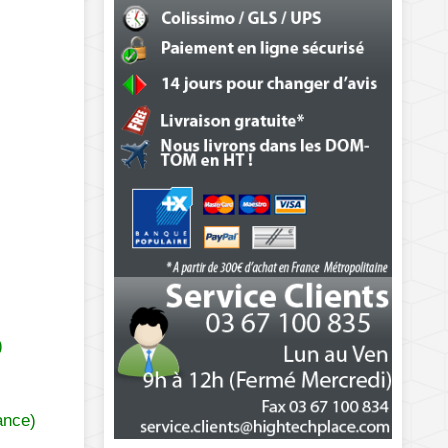
)
ance)