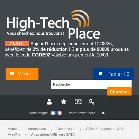
Aujourd’hui exceptionnellement 10/08/26,
bénéficiez de
2% de réduction
! Sur
plus de 90000 produits
avec le code
CODE02
Valable uniquement le 10/08.
Menu
Panier
0
Chercher
Votre langue :
Votre devise
euro - EUR
Home
Informatique
Connectique
Câble & adaptateur USB /
•
•
•
FireWire
Adaptateur USB vers SATA
•