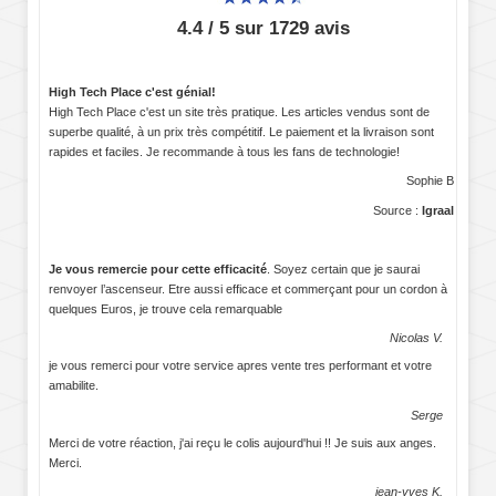
4.4 / 5 sur 1729 avis
High Tech Place c'est génial!
High Tech Place c'est un site très pratique. Les articles vendus sont de
superbe qualité, à un prix très compétitif. Le paiement et la livraison sont
rapides et faciles. Je recommande à tous les fans de technologie!
Sophie B
Source :
Igraal
Je vous remercie pour cette efficacité
. Soyez certain que je saurai
renvoyer l’ascenseur. Etre aussi efficace et commerçant pour un cordon à
quelques Euros, je trouve cela remarquable
Nicolas V.
je vous remerci pour votre service apres vente tres performant et votre
amabilite.
Serge
Merci de votre réaction, j'ai reçu le colis aujourd'hui !! Je suis aux anges.
Merci.
jean-yves K.