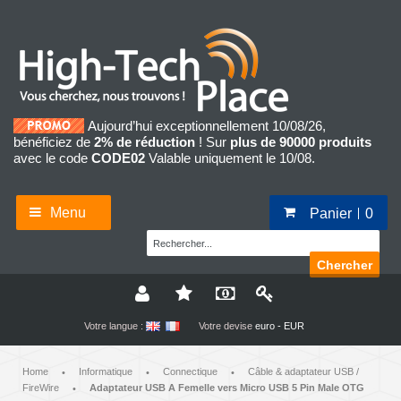
Aujourd’hui exceptionnellement 10/08/26,
bénéficiez de
2% de réduction
! Sur
plus de 90000 produits
avec le code
CODE02
Valable uniquement le 10/08.
Menu
Panier
0
Chercher
Votre langue :
Votre devise
euro - EUR
Home
Informatique
Connectique
Câble & adaptateur USB /
•
•
•
FireWire
Adaptateur USB A Femelle vers Micro USB 5 Pin Male OTG
•