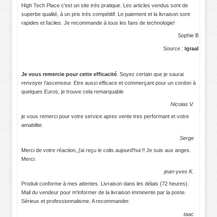
High Tech Place c'est un site très pratique. Les articles vendus sont de
superbe qualité, à un prix très compétitif. Le paiement et la livraison sont
rapides et faciles. Je recommande à tous les fans de technologie!
Sophie B
Source :
Igraal
Je vous remercie pour cette efficacité
. Soyez certain que je saurai
renvoyer l’ascenseur. Etre aussi efficace et commerçant pour un cordon à
quelques Euros, je trouve cela remarquable
Nicolas V.
je vous remerci pour votre service apres vente tres performant et votre
amabilite.
Serge
Merci de votre réaction, j'ai reçu le colis aujourd'hui !! Je suis aux anges.
Merci.
jean-yves K.
Produit conforme à mes attentes. Livraison dans les délais (72 heures).
Mail du vendeur pour m'informer de la livraison imminente par la poste.
Sérieux et professionnalisme. A recommander.
taac