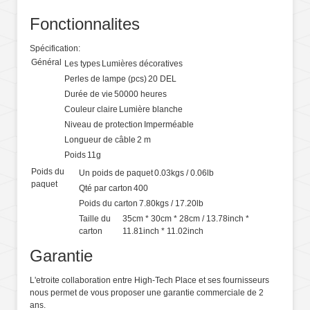
Fonctionnalites
Spécification:
Général
Les types
Lumières décoratives
Perles de lampe (pcs)
20 DEL
Durée de vie
50000 heures
Couleur claire
Lumière blanche
Niveau de protection
Imperméable
Longueur de câble
2 m
Poids
11g
Poids du
Un poids de paquet
0.03kgs / 0.06lb
paquet
Qté par carton
400
Poids du carton
7.80kgs / 17.20lb
Taille du
35cm * 30cm * 28cm / 13.78inch *
carton
11.81inch * 11.02inch
Garantie
L'etroite collaboration entre High-Tech Place et ses fournisseurs
nous permet de vous proposer une garantie commerciale de 2
ans.