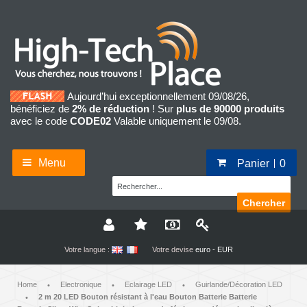
Aujourd’hui exceptionnellement 09/08/26,
bénéficiez de
2% de réduction
! Sur
plus de 90000 produits
avec le code
CODE02
Valable uniquement le 09/08.
Menu
Panier
0
Chercher
Votre langue :
Votre devise
euro - EUR
Home
Electronique
Eclairage LED
Guirlande/Décoration LED
•
•
•
2 m 20 LED Bouton résistant à l'eau Bouton Batterie Batterie
•