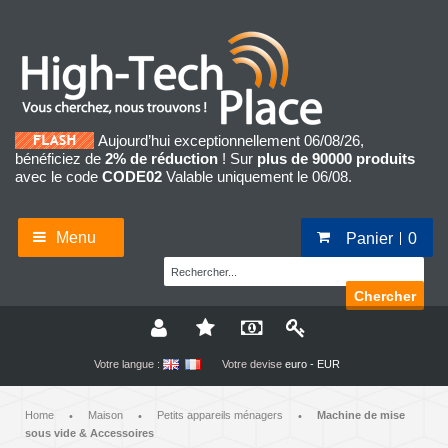
Aujourd’hui exceptionnellement 06/08/26,
bénéficiez de
2% de réduction
! Sur
plus de 90000 produits
avec le code
CODE02
Valable uniquement le 06/08.
Menu
Panier
0
Chercher
Votre langue :
Votre devise
euro - EUR
Home
Maison
Petits appareils ménagers
Machine de mise
•
•
•
sous vide & Accessoires