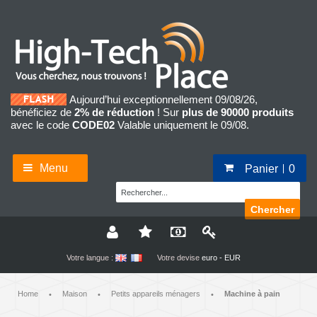
Aujourd’hui exceptionnellement 09/08/26,
bénéficiez de
2% de réduction
! Sur
plus de 90000 produits
avec le code
CODE02
Valable uniquement le 09/08.
Menu
Panier
0
Chercher
Votre langue :
Votre devise
euro - EUR
Home
Maison
Petits appareils ménagers
Machine à pain
•
•
•