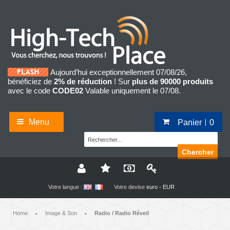
Aujourd’hui exceptionnellement 07/08/26,
bénéficiez de
2% de réduction
! Sur
plus de 90000 produits
avec le code
CODE02
Valable uniquement le 07/08.
Menu
Panier
0
Chercher
Votre langue :
Votre devise
euro - EUR
Home
Image & Son
Radio / Radio Réveil
•
•