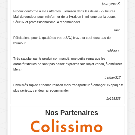
jean-yves K.
Produit conforme à mes attentes. Livraison dans les délais (72 heures).
Mail du vendeur pour m'informer de la livraison imminente par la poste.
Sérieux et professionnalisme. A recommander.
taac
Félicitations pour la qualité de votre SAV, bravo et ceci n'est pas de
l'humour
Hélène L.
Très satisfait par le produit commandé, une petite remarque,les
caractéristiques ne sont pas assez explicites sur l'objet vendu, à améliorer.
Merci.
trekker317
Envoi trés rapide et bonne relation mais transporteur à changer. exapaq est
plus sérieux. vendeur à recommander
flo198338
Nos Partenaires