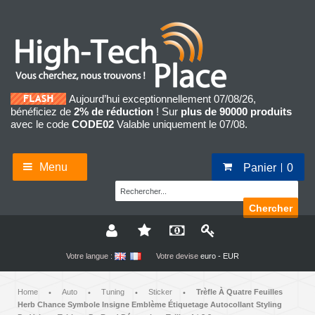
Aujourd’hui exceptionnellement 07/08/26,
bénéficiez de
2% de réduction
! Sur
plus de 90000 produits
avec le code
CODE02
Valable uniquement le 07/08.
Menu
Panier
0
Chercher
Votre langue :
Votre devise
euro - EUR
Home
Auto
Tuning
Sticker
Trèfle À Quatre Feuilles
•
•
•
•
Herb Chance Symbole Insigne Emblème Étiquetage Autocollant Styling