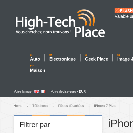
Valable u
01
02
03
04
Auto
Electronique
Geek Place
Image 
012
Maison
Votre langue :
Votre devise
euro - EUR
Home
Téléphonie
Pièces détachées
iPhone 7 Plus
•
•
•
iPho
Filtrer par