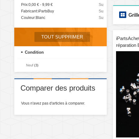
Prix:
0,00 € - 9,99 €
Supprimer
cet
Fabricant:
iPartsBuy
Supprimer
Grill
élément
cet
Couleur:
Blanc
Supprimer
élément
cet
élément
TOUT SUPPRIMER
iPartsAchet
réparation 
boulons (bl
Condition
Neuf
(3)
Comparer des produits
Vous n'avez pas d'articles à comparer.