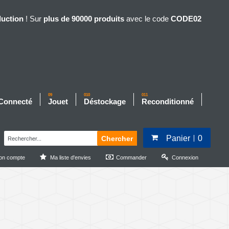
duction
! Sur
plus de 90000 produits
avec le code
CODE02
09
010
011
 Connecté
Jouet
Déstockage
Reconditionné
Panier
0
Chercher
on compte
Ma liste d'envies
Commander
Connexion