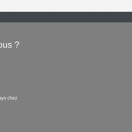
ous ?
ays chez