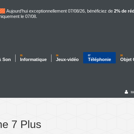
Aujourd’hui exceptionnellement 07/08/26, bénéficiez de
2% de ré
niquement le 07/08.
05
06
07
08
& Son
Informatique
Jeux-vidéo
Téléphonie
Objet
M
ne 7 Plus