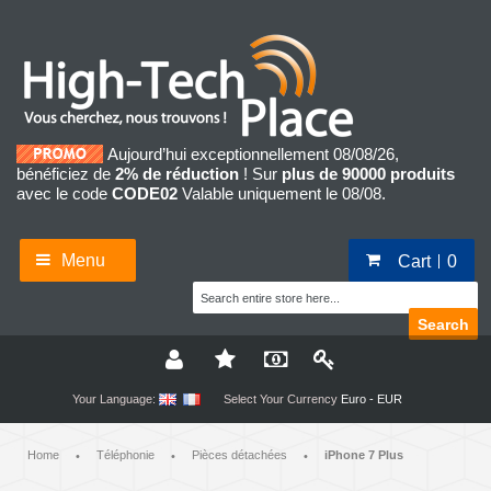
Aujourd’hui exceptionnellement 08/08/26,
bénéficiez de
2% de réduction
! Sur
plus de 90000 produits
avec le code
CODE02
Valable uniquement le 08/08.
Menu
Cart
0
Search
Your Language:
Select Your Currency
Euro - EUR
Home
Téléphonie
Pièces détachées
iPhone 7 Plus
•
•
•