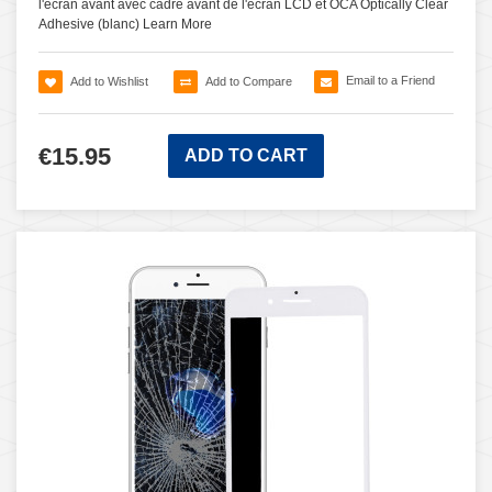
l'écran avant avec cadre avant de l'écran LCD et OCA Optically Clear
Adhesive (blanc)
Learn More
Email to a Friend
Add to Wishlist
Add to Compare
€15.95
ADD TO CART