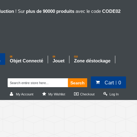
duction
! Sur
plus de 90000 produits
avec le code
CODE02
08
09
010
e
Objet Connecté
Jouet
Zone déstockage
Cart
0
Search
My Account
My Wishlist
Checkout
Log In