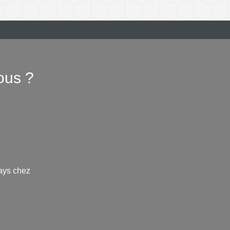
ous ?
ays chez