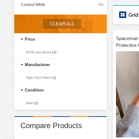
Couleur:
White
Remove
This
Grid
Item
CLEAR ALL
Spaceman 
Price
Protective
Max(White
€9.00
and above
(1)
Manufacturer
High-Tech Place
(1)
Condition
New
(1)
Compare Products