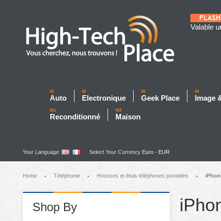
Valable u
01
02
03
04
Auto
Electronique
Geek Place
Image 
011
012
Reconditionné
Maison
Your Language:
Select Your Currency
Euro - EUR
Home
Téléphonie
Housses et étuis téléphones portables
iPhon
•
•
•
iPho
Shop By