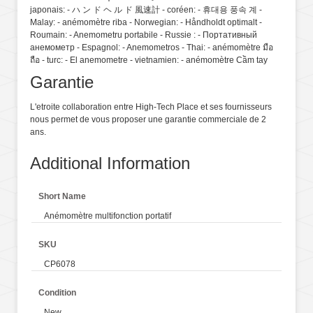
japonais: - ハ ン ド ヘ ル ド 風速計 - coréen: - 휴대용 풍속 계 -
Malay: - anémomètre riba - Norwegian: - Håndholdt optimalt -
Roumain: - Anemometru portabile - Russie : - Портативный
анемометр - Espagnol: - Anemometros - Thai: - anémomètre มือ
ถือ - turc: - El anemometre - vietnamien: - anémomètre Cầm tay
Garantie
L'etroite collaboration entre High-Tech Place et ses fournisseurs
nous permet de vous proposer une garantie commerciale de 2
ans.
Additional Information
Short Name
Anémomètre multifonction portatif
SKU
CP6078
Condition
New