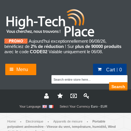
Aujourd’hui exceptionnellement 06/08/26,
bénéficiez de
2% de réduction
! Sur
plus de 90000 produits
avec le code
CODE02
Valable uniquement le 06/08.
Menu
Cart
0
Search
Your Language:
Select Your Currency
Euro - EUR
Home
Electronique
Appareils de mesure
Portable
•
•
•
polyvalent anémomètre - Vitesse du vent, température, humidité, Wind