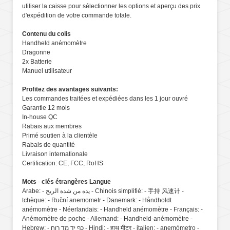
utiliser la caisse pour sélectionner les options et aperçu des prix
d'expédition de votre commande totale.
Contenu du colis
Handheld anémomètre
Dragonne
2x Batterie
Manuel utilisateur
Profitez des avantages suivants:
Les commandes traitées et expédiées dans les 1 jour ouvré
Garantie 12 mois
In-house QC
Rabais aux membres
Primé soutien à la clientèle
Rabais de quantité
Livraison internationale
Certification: CE, FCC, RoHS
Mots
-
clés étrangères Langue
Arabe: - يده من شدة الريح - Chinois simplifié: - 手持 风速计 -
tchèque: - Ruční anemometr - Danemark: - Håndholdt
anémomètre - Néerlandais: - Handheld anémomètre - Français: -
Anémomètre de poche - Allemand: - Handheld-anémomètre -
Hebrew: - כף יד מד רוח - Hindi: - हाथ मीटर - italien: - anemómetro -