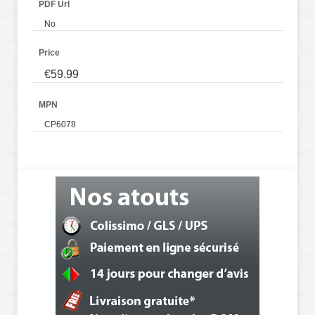
PDF Url
No
Price
€59.99
MPN
CP6078