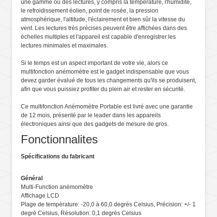
une gamme ou des lectures, y compris la température, l'humidité,
le refroidissement éolien, point de rosée, la pression
atmosphérique, l'altitude, l'éclairement et bien sûr la vitesse du
vent. Les lectures très précises peuvent être affichées dans des
échelles multiples et l'appareil est capable d'enregistrer les
lectures minimales et maximales.
Si le temps est un aspect important de votre vie, alors ce
multifonction anémomètre est le gadget indispensable que vous
devez garder évalué de tous les changements qu'ils se produisent,
afin que vous puissiez profiter du plein air et rester en sécurité.
Ce multifonction Anémomètre Portable est livré avec une garantie
de 12 mois, présenté par le leader dans les appareils
électroniques ainsi que des gadgets de mesure de gros.
Fonctionnalites
Spécifications du fabricant
Général
Multi-Function anémomètre
Affichage LCD
Plage de température: -20,0 à 60,0 degrés Celsius, Précision: +/- 1
degré Celsius, Résolution: 0,1 degrés Celsius