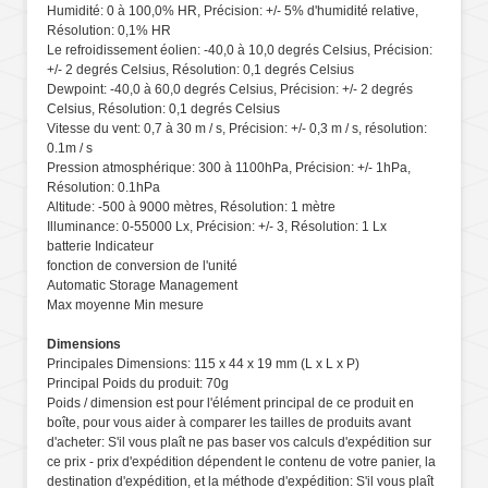
Humidité: 0 à 100,0% HR, Précision: +/- 5% d'humidité relative,
Résolution: 0,1% HR
Le refroidissement éolien: -40,0 à 10,0 degrés Celsius, Précision:
+/- 2 degrés Celsius, Résolution: 0,1 degrés Celsius
Dewpoint: -40,0 à 60,0 degrés Celsius, Précision: +/- 2 degrés
Celsius, Résolution: 0,1 degrés Celsius
Vitesse du vent: 0,7 à 30 m / s, Précision: +/- 0,3 m / s, résolution:
0.1m / s
Pression atmosphérique: 300 à 1100hPa, Précision: +/- 1hPa,
Résolution: 0.1hPa
Altitude: -500 à 9000 mètres, Résolution: 1 mètre
Illuminance: 0-55000 Lx, Précision: +/- 3, Résolution: 1 Lx
batterie Indicateur
fonction de conversion de l'unité
Automatic Storage Management
Max moyenne Min mesure
Dimensions
Principales Dimensions: 115 x 44 x 19 mm (L x L x P)
Principal Poids du produit: 70g
Poids / dimension est pour l'élément principal de ce produit en
boîte, pour vous aider à comparer les tailles de produits avant
d'acheter: S'il vous plaît ne pas baser vos calculs d'expédition sur
ce prix - prix d'expédition dépendent le contenu de votre panier, la
destination d'expédition, et la méthode d'expédition: S'il vous plaît