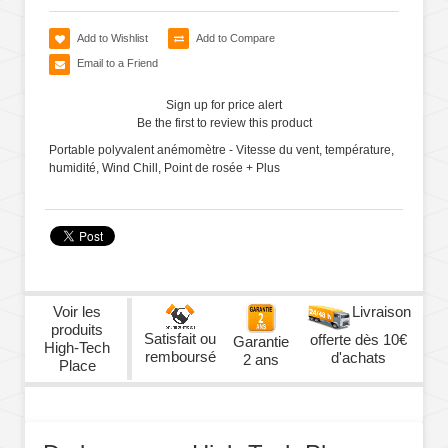
Add to Wishlist
Add to Compare
Email to a Friend
Sign up for price alert
Be the first to review this product
Portable polyvalent anémomètre - Vitesse du vent, température,
humidité, Wind Chill, Point de rosée + Plus
Voir les
Livraison
produits
Satisfait ou
offerte dès 10€
Garantie
High-Tech
remboursé
d'achats
2 ans
Place