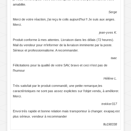
amabilite.
Serge
Merci de votre réaction, j'ai reçu le colis aujourd'hui !! Je suis aux anges.
Merci.
jean-yves K.
Produit conforme à mes attentes. Livraison dans les délais (72 heures).
Mail du vendeur pour m'informer de la livraison imminente par la poste.
Sérieux et professionnalisme. A recommander.
taac
Félicitations pour la qualité de votre SAV, bravo et ceci n'est pas de
l'humour
Hélène L.
Très satisfait par le produit commandé, une petite remarque,les
caractéristiques ne sont pas assez explicites sur l'objet vendu, à améliorer.
Merci.
trekker317
Envoi trés rapide et bonne relation mais transporteur à changer. exapaq est
plus sérieux. vendeur à recommander
flo198338