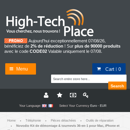
Aujourd’hui exceptionnellement 07/08/26,
bénéficiez de
2% de réduction
! Sur
plus de 90000 produits
avec le code
CODE02
Valable uniquement le 07/08.
Menu
Cart
0
Search
Your Language:
Select Your Currency
Euro - EUR
Home
Téléphonie
Pièces détachées
Outils de réparation
•
•
•
Novodio Kit de démontage & tournevis 36-en-1 pour Mac, iPhone et
•