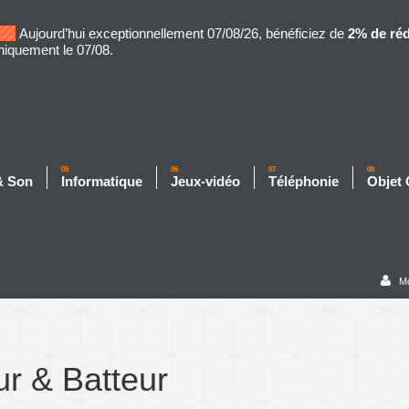
Aujourd’hui exceptionnellement 07/08/26, bénéficiez de
2% de ré
niquement le 07/08.
05
06
07
08
& Son
Informatique
Jeux-vidéo
Téléphonie
Objet
M
r & Batteur