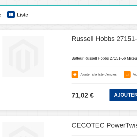
e
Liste
Russell Hobbs 27151-
Batteur Russell Hobbs 27151-56 Mixeu
Ajouter à la liste d'envies
Aj
71,02 €
AJOUTER
CECOTEC PowerTwist 