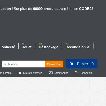
duction
! Sur
plus de 90000 produits
avec le code
CODE02
09
010
011
 Connecté
Jouet
Déstockage
Reconditionné
Panier
0
Chercher
on compte
Ma liste d'envies
Commander
Connexion