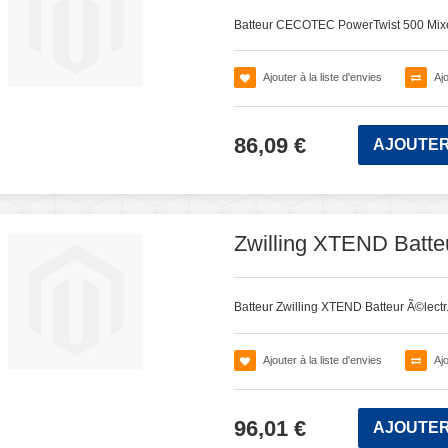
Batteur CECOTEC PowerTwist 500 Mixe
Ajouter à la liste d'envies
Aj
86,09 €
AJOUTER
Zwilling XTEND Batteur
Batteur Zwilling XTEND Batteur Ã©lectr.
Ajouter à la liste d'envies
Aj
96,01 €
AJOUTER