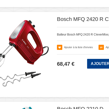
Bosch MFQ 2420 R Cl
Batteur Bosch MFQ 2420 R CleverMixx
Ajouter à la liste d'envies
Aj
68,47 €
AJOUTER
Bosch MFQ 2210 D