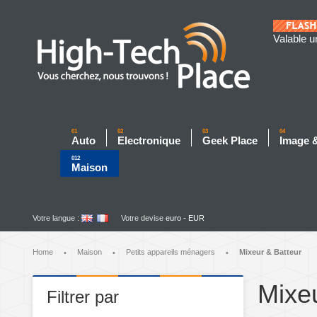
Valable u
01
02
03
04
Auto
Electronique
Geek Place
Image 
012
Maison
Votre langue :
Votre devise
euro - EUR
Home
Maison
Petits appareils ménagers
Mixeur & Batteur
•
•
•
Mixeu
Filtrer par