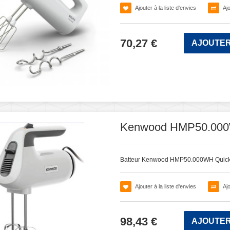
Ajouter à la liste d'envies
Aj
70,27 €
AJOUTER
Kenwood HMP50.000
Batteur Kenwood HMP50.000WH Quic
Ajouter à la liste d'envies
Aj
98,43 €
AJOUTER