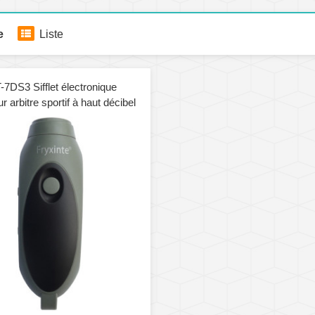
e
Liste
-7DS3 Sifflet électronique
r arbitre sportif à haut décibel
ntraînement de sauvetage
gris)