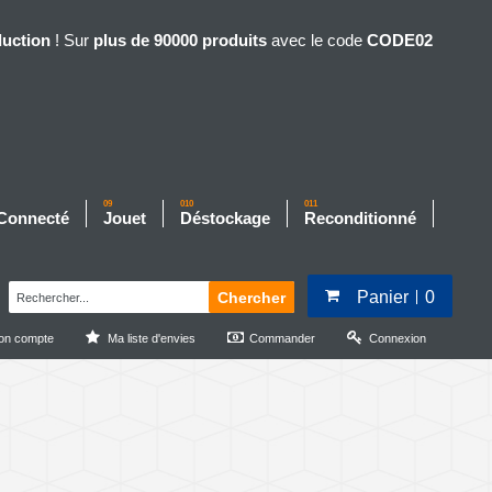
duction
! Sur
plus de 90000 produits
avec le code
CODE02
09
010
011
 Connecté
Jouet
Déstockage
Reconditionné
Panier
0
Chercher
on compte
Ma liste d'envies
Commander
Connexion