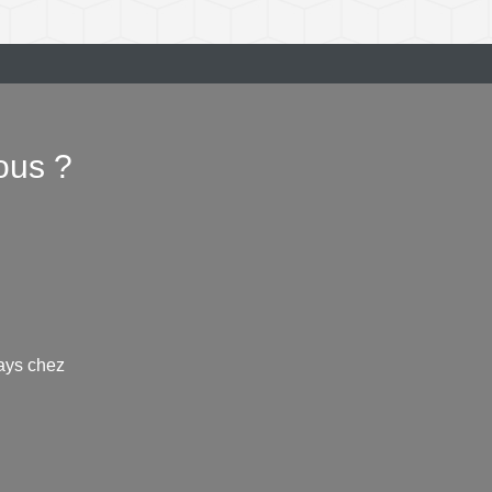
ous ?
ays chez