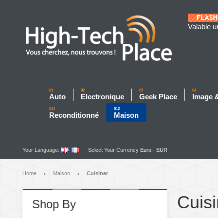
Valable u
01
02
03
04
Auto
Electronique
Geek Place
Image 
011
012
Reconditionné
Maison
Your Language:
Select Your Currency
Euro - EUR
Home
Maison
Cuisiner
•
•
Cuisi
Shop By