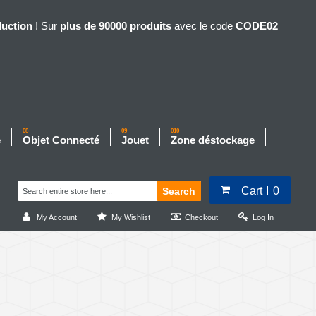
duction
! Sur
plus de 90000 produits
avec le code
CODE02
08
09
010
e
Objet Connecté
Jouet
Zone déstockage
Cart
0
Search
My Account
My Wishlist
Checkout
Log In