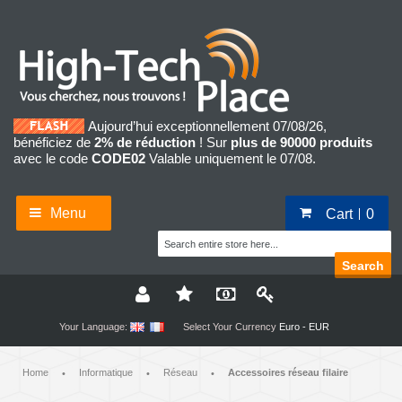
Aujourd’hui exceptionnellement 07/08/26,
bénéficiez de
2% de réduction
! Sur
plus de 90000 produits
avec le code
CODE02
Valable uniquement le 07/08.
Menu
Cart
0
Search
Your Language:
Select Your Currency
Euro - EUR
Home
Informatique
Réseau
Accessoires réseau filaire
•
•
•