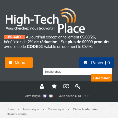
Aujourd’hui exceptionnellement 09/08/26,
bénéficiez de
2% de réduction
! Sur
plus de 90000 produits
avec le code
CODE02
Valable uniquement le 09/08.
Menu
Panier
0
Chercher
Votre langue :
Votre devise
euro - EUR
Home
Informatique
Connectique
Câble & adaptateur
•
•
•
clavier / souris