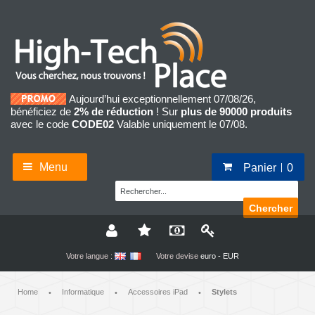
Aujourd’hui exceptionnellement 07/08/26,
bénéficiez de
2% de réduction
! Sur
plus de 90000 produits
avec le code
CODE02
Valable uniquement le 07/08.
Menu
Panier
0
Chercher
Votre langue :
Votre devise
euro - EUR
Home
Informatique
Accessoires iPad
Stylets
•
•
•