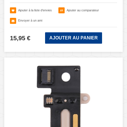
Ajouter à la liste d'envies
Ajouter au comparateur
Envoyer à un ami
15,95 €
AJOUTER AU PANIER