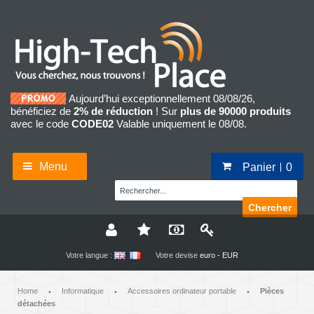
Aujourd’hui exceptionnellement 08/08/26,
bénéficiez de
2% de réduction
! Sur
plus de 90000 produits
avec le code
CODE02
Valable uniquement le 08/08.
Menu
Panier
0
Chercher
Votre langue :
Votre devise
euro - EUR
Home
Informatique
Accessoires ordinateur portable
Pièces
•
•
•
détachées