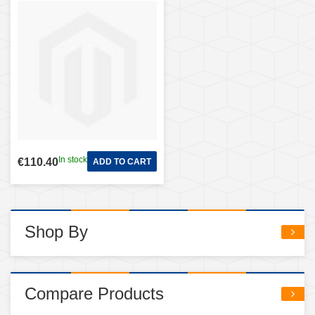
In stock
€110.40
ADD TO CART
Shop By
Compare Products