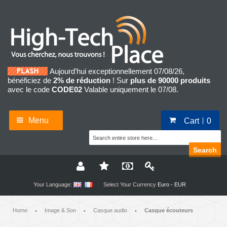
Aujourd’hui exceptionnellement 07/08/26,
bénéficiez de
2% de réduction
! Sur
plus de 90000 produits
avec le code
CODE02
Valable uniquement le 07/08.
Menu
Cart
0
Search
Your Language:
Select Your Currency
Euro - EUR
Home
Image & Son
Casque audio
Casque écouteurs
•
•
•