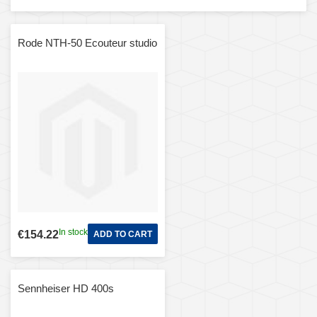
Rode NTH-50 Ecouteur studio
In stock
€154.22
ADD TO CART
Sennheiser HD 400s