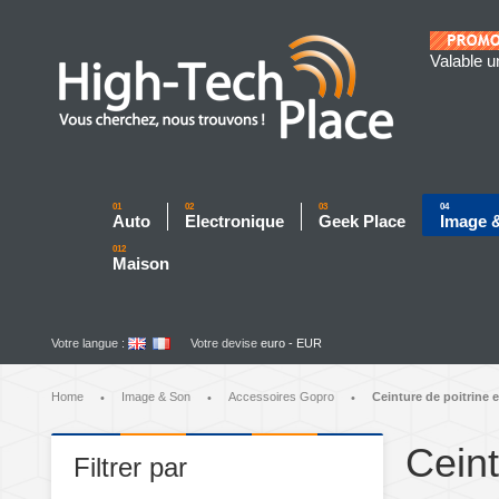
Valable u
01
02
03
04
Auto
Electronique
Geek Place
Image 
012
Maison
Votre langue :
Votre devise
euro - EUR
Home
Image & Son
Accessoires Gopro
Ceinture de poitrine e
•
•
•
Ceint
Filtrer par