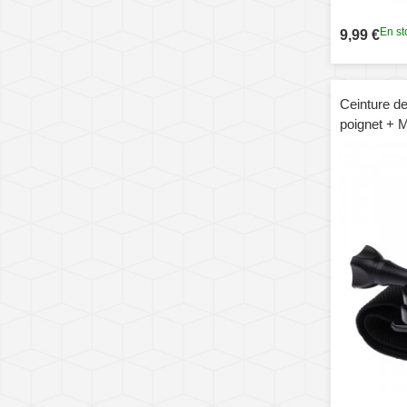
En st
9,99 €
Ceinture de
poignet + 
caméra spor