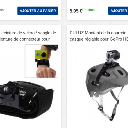
ock
En stock
5,95 €
AJOUTER AU PANIER
AJOUTER 
 ceinture de velcro / sangle de
PULUZ Montant de la courroie 
Monture de connecteur pour
casque réglable pour GoPro H
t Xiaomi Xiaoyi (noir)
+ / 3/2/1