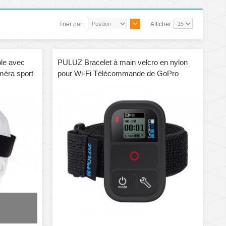
Trier par
Afficher
ble avec
PULUZ Bracelet à main velcro en nylon
méra sport
pour Wi-Fi Télécommande de GoPro
HERO4 / 3 + / 3 et SJ4000, Longueur:
25cm