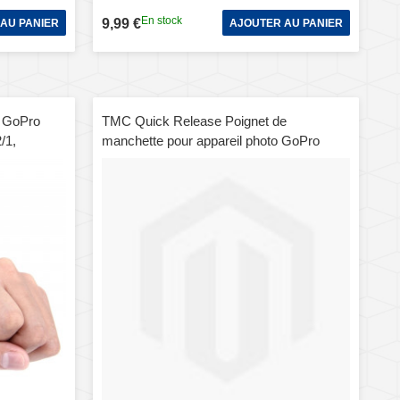
En stock
9,99 €
AU PANIER
AJOUTER AU PANIER
r GoPro
TMC Quick Release Poignet de
/1,
manchette pour appareil photo GoPro
HERO 4 / 3+ / 3/2/1 Caméra, longueur
max.: 22cm (Noir)