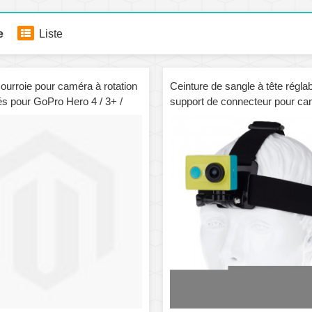
e
Liste
ourroie pour caméra à rotation
Ceinture de sangle à tête régla
és pour GoPro Hero 4 / 3+ /
support de connecteur pour ca
ueur de sangle: 36cm (noir)
Xiaomi Yi