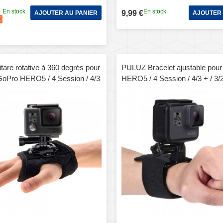
En stock
En stock
9,99 €
AJOUTER AU PANIER
AJOUTER 
are rotative à 360 degrés pour
PULUZ Bracelet ajustable pou
GoPro HERO5 / 4 Session / 4/3
HERO5 / 4 Session / 4/3 + / 3/2
Xiaomi Yi Sport Camera
Longueur du bracelet: 28.5cm