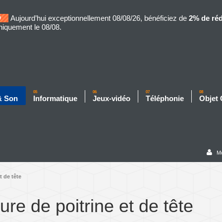
Aujourd’hui exceptionnellement 08/08/26, bénéficiez de
2% de ré
niquement le 08/08.
05
06
07
08
& Son
Informatique
Jeux-vidéo
Téléphonie
Objet
M
t de tête
ure de poitrine et de tête