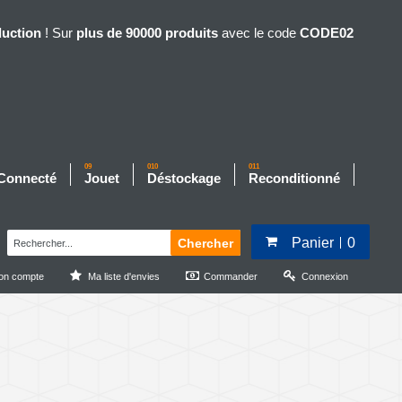
duction
! Sur
plus de 90000 produits
avec le code
CODE02
09
010
011
 Connecté
Jouet
Déstockage
Reconditionné
Panier
0
Chercher
on compte
Ma liste d'envies
Commander
Connexion