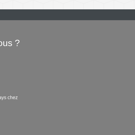
ous ?
ays chez