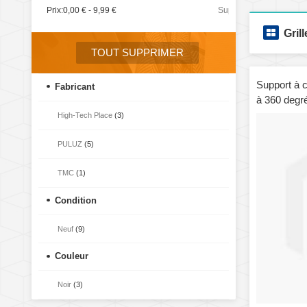
Prix:
0,00 € - 9,99 €
Supprimer
cet
Grill
élément
TOUT SUPPRIMER
Support à c
Fabricant
à 360 degr
3/2/1, long
High-Tech Place
(3)
PULUZ
(5)
TMC
(1)
Condition
Neuf
(9)
Couleur
Noir
(3)