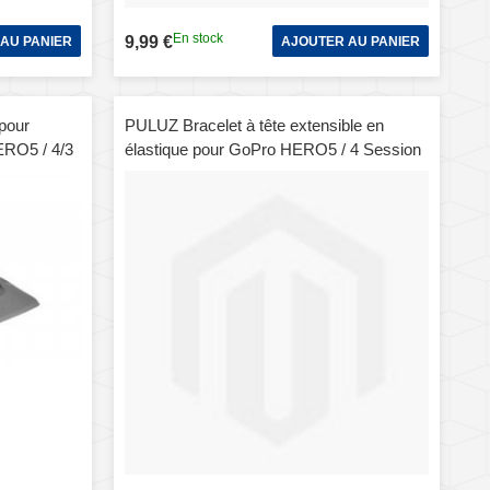
En stock
9,99 €
AU PANIER
AJOUTER AU PANIER
pour
PULUZ Bracelet à tête extensible en
ERO5 / 4/3
élastique pour GoPro HERO5 / 4 Session
/ 4/3 + / 3/2/1 / + LCD