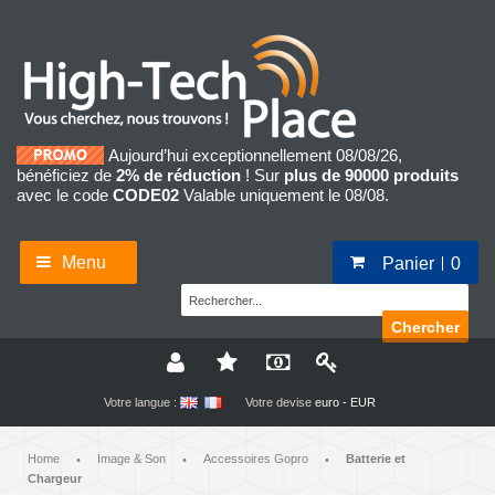
Aujourd’hui exceptionnellement 08/08/26,
bénéficiez de
2% de réduction
! Sur
plus de 90000 produits
avec le code
CODE02
Valable uniquement le 08/08.
Menu
Panier
0
Chercher
Votre langue :
Votre devise
euro - EUR
Home
Image & Son
Accessoires Gopro
Batterie et
•
•
•
Chargeur