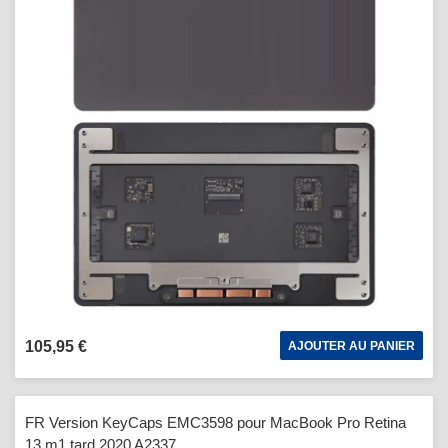
105,95 €
AJOUTER AU PANIER
FR Version KeyCaps EMC3598 pour MacBook Pro Retina
13 m1 tard 2020 A2337