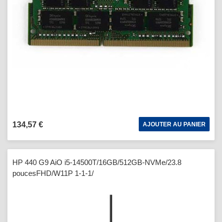
134,57 €
AJOUTER AU PANIER
HP 440 G9 AiO i5-14500T/16GB/512GB-NVMe/23.8
poucesFHD/W11P 1-1-1/