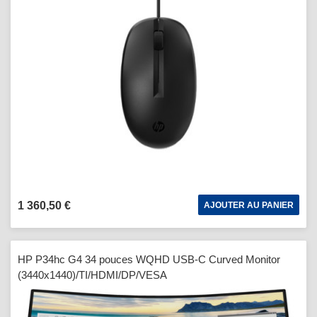
1 360,50 €
AJOUTER AU PANIER
HP P34hc G4 34 pouces WQHD USB-C Curved Monitor
(3440x1440)/TI/HDMI/DP/VESA